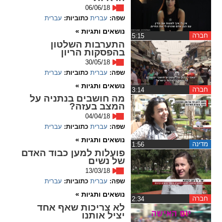
06/06/18
spellcheck
שפה:
עברית
כתוביות:
עברית
גופן קריא
נושאים ותגיות »
חברה
‏5:15
התערבות השלטון
בהפסקות הריון
30/05/18
ניגודיות צבעים
שפה:
עברית
כתוביות:
עברית
brightness_low
brightness_high
נושאים ותגיות »
חברה
‏3:14
ניגודיות בהירה
ניגודיות כהה
מה חושבים בנתניה על
המצב בעזה?
04/04/18
שפה:
עברית
כתוביות:
עברית
קישורים
נושאים ותגיות »
מדינה
‏1:56
פועלות למען כבוד האדם
font_download
format_underlined
של נשים
קו תחתי לקישורים
סימון קישורים
13/03/18
שפה:
עברית
כתוביות:
עברית
flag
cached
נושאים ותגיות »
חברה
‏2:34
איפוס
השארת
לא צריכות שאף אחד
יציל אותנו
כל
משוב