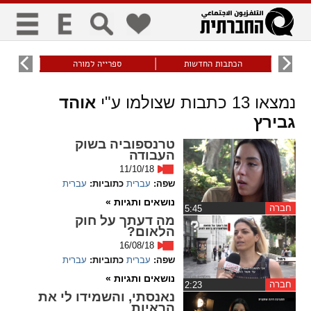
כללי
9
הכתבות החדשות
ספרייה למורה
עוני ו
title
keyboard
visibility_off
נמצאו
13
כתבות שצולמו ע"י
אוהד
ביטול הבהובים
ניווט מקלדת
סימון כותרות
גבירץ
טרנספוביה בשוק
העבודה
זום
11/10/18
שפה:
עברית
כתוביות:
עברית
zoom_in
zoom_out
נושאים ותגיות »
התרחק
התקרב
חברה
‏5:45
מה דעתך על חוק
הלאום?
16/08/18
גופנים
שפה:
עברית
כתוביות:
עברית
נושאים ותגיות »
חברה
add_circle_outline
remove_circle_outline
‏2:23
נאנסתי, והשמידו לי את
Increase font
Decrease font
הראיות