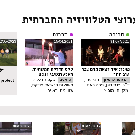
רוצי הטלוויזיה החברתית
סביבה
תרבות
2/05/2023
15/04/2021
31/07/2021
פאנל: איך לצאת מהמשבר
טקס הדלקת המשואות
y-
טוב יותר
האלטרנטיבי 2021
הרצאה/ראיון
הופעה
רוני ארז,
טקס הדלקת
 protect
ד״ר עינת רונן, ניבה ראם
משואות לישראל צודקת,
ומיקי חיימוביץ
שוויונית וראויה
08/03/2020
01/05/2019