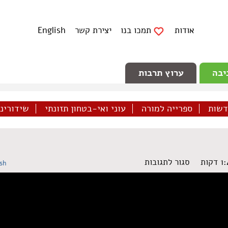
אודות
תמכו בנו
יצירת קשר
English
יבה
ערוץ תרבות
דשות
ספרייה למורה
עוני ואי-בטחון תזונתי
שידורינו 
על
סגור לתגובות
ish
בסבל
כולם
שווים
–
מיצג
מחאה