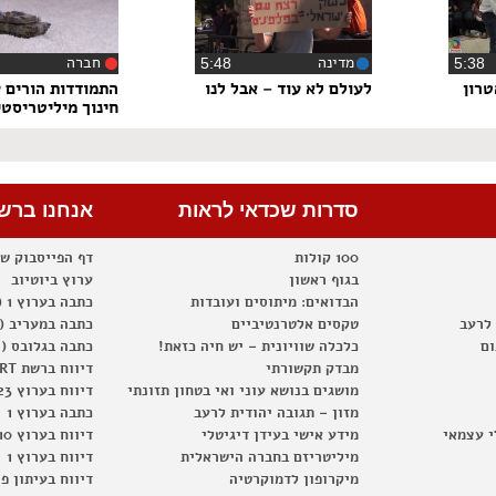
מדינה
חברה
5:3
‏5:48
‏0
טרון
לעולם לא עוד – אבל לנו
התמודדות הורים 
חינוך מיליטריסטי
סדרות שכדאי לראות
אנחנו ברש
100 קולות
דף הפייסבוק ש
בגוף ראשון
ערוץ ביוטיוב
הבדואים: מיתוסים ועובדות
כתבה בערוץ 1 (2012)
 לרעב
טקסים אלטרנטיביים
כתבה במעריב (2012)
ום
כלכלה שוויונית – יש חיה כזאת!
כתבה בגלובס (2012)
מבדק תקשורתי
דיווח ברשת RT
מושגים בנושא עוני ואי בטחון תזונתי
דיווח בערוץ 23
מזון – תגובה יהודית לרעב
כתבה בערוץ 1
י עצמאי
מידע אישי בעידן דיגיטלי
דיווח בערוץ 10
מיליטריזם בחברה הישראלית
דיווח בערוץ 1
מיקרופון לדמוקרטיה
דיווח בעיתון פ