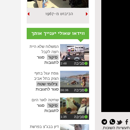
הכיבוש מ-1967
ווידאו שאולי יענייך אותך
המשלוח שלא היית
רוצה לקבל
סיקור
סגור
על
לתגובות
סביבה
המשלוח
שלא
גופת עגל בחוף
היית
הצוק בתל אביב
רוצה
צילומי שטח
לקבל
על
סגור לתגובות
סביבה
גופת
עגל
שחיטה לאור היום
בחוף
סיקור
סגור
הצוק
על
לתגובות
בתל
שחיטה
סביבה
אביב
לאור
היום
דיון בבג"צ בפרשת
תעשיות השונות.