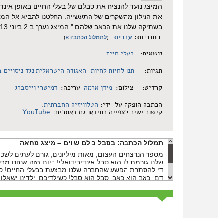
המיצג נועד להנציח את סבלם של בעלי החיים באופן אינדיב
את הנילון מהשקרים של התעשייה. החלטנו להביא אל המרח
בשתיקה שלנו את הכאב שלהם." המיצג נערך ב 2 ביוני 2013 על ידי האגודה הישראלית נגד ניסויים בבעלי חיים ועמותת תנו לחיות לחיות.
כתוביות:
עברית
(
לתמלול הכתבה »
)
נושאים:
בעלי חיים
תגיות:
תנו לחיות לחיות
האגודה הישראלית נגד ניסויים ב
קרדיט:
צילום:
מידן ארמה
עריכה:
דמיטרי וייסברג
הכתבה הופקה על-ידי:
הטלוויזיה החברתית
.
קישור ישיר לצפייה בווידאו גם באתרים:
YouTube
תמלול הכתבה:
בסבל כולם שווים – מיצג מחאה
מספר הנרצחים העצום, מאות מיליונים, גורם לעתים לש
שלנו גורמת לו הוא סבל אינדיבידואלי! ביום הזה אנחנו מ
די להסתרת הפשע שהחברה שלנו מבצעת בבעלי החיים! סבלם
דם, כאב הוא כאב, סבל הוא סבל! כשילדיכם וילדינו ישא
חלק מהמדכאים ומהמשעבדים, או שהתנגדתם לעוול הזה?
סוף תמלול הכתבה:
בסבל כולם שווים – מיצג מחאה