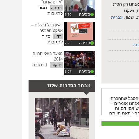
"אדום אדום"
נחנו רק הסרנו
כתבה
סגור
, צעקנו
על
לתגובות
סביבה
שפה:
עברית
דיון
בבג"צ
ראיון בכל השלום –
בפרשת
אפקט הפרפר
"אדום
רדיו
סגור
אדום"
על
לתגובות
סביבה
ות
ראיון
בכל
מצעד בעלי החיים
השלום
2014
–
סיקור
1 תגובה
אפקט
סביבה
הפרפר
מבחר הסדרות שלנו
ם הסבל שהחברה
אנחנו אומרים –
ווים! דם זה
להם? האם הייתם