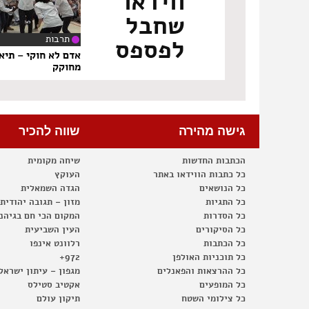
ווידאו
שחבל
תרבות
לפספס
‏8
אדם לא חוקי – תיא
מחוקק
גישה מהירה
שווה להכיר
הכתבות החדשות
שיחה מקומית
כל כתבות הווידאו באתר
העוקץ
כל הנושאים
הגדה השמאלית
כל התגיות
מזון – תגובה יהודית
כל הסדרות
המקום הכי חם בגיהנ
כל הסיקורים
העין השביעית
כל הכתבות
רלוונט אינפו
כל תוכניות האולפן
972+
כל ההרצאות והפאנלים
מגפון – עיתון ישראל
כל המופעים
אקטיב סטילס
כל צילומי השטח
תיקון עולם