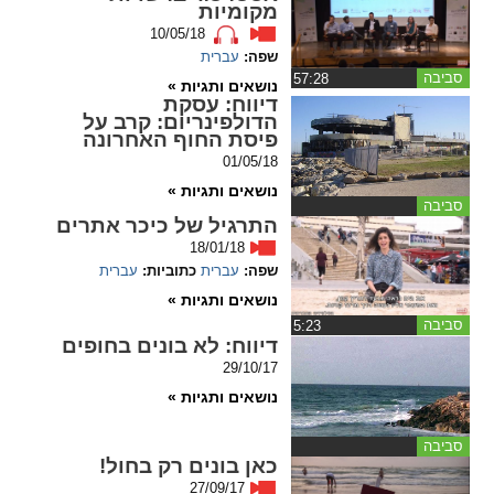
מקומיות
10/05/18
spellcheck
שפה:
עברית
גופן קריא
סביבה
‏57:28
נושאים ותגיות »
דיווח
: עסקת
הדולפינריום: קרב על
פיסת החוף האחרונה
ניגודיות צבעים
01/05/18
brightness_low
brightness_high
נושאים ותגיות »
סביבה
ניגודיות בהירה
ניגודיות כהה
התרגיל של כיכר אתרים
18/01/18
שפה:
עברית
כתוביות:
עברית
קישורים
נושאים ותגיות »
סביבה
‏5:23
דיווח
: לא בונים בחופים
font_download
format_underlined
29/10/17
קו תחתי לקישורים
סימון קישורים
נושאים ותגיות »
flag
cached
סביבה
איפוס
השארת
כאן בונים רק בחול!
כל
משוב
27/09/17