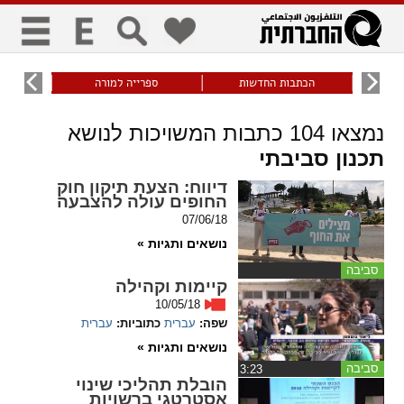
כללי
9
הכתבות החדשות
ספרייה למורה
עוני ו
title
keyboard
visibility_off
נמצאו
104
כתבות המשויכות לנושא
ביטול הבהובים
ניווט מקלדת
סימון כותרות
תכנון סביבתי
דיווח
: הצעת תיקון חוק
החופים עולה להצבעה
זום
07/06/18
נושאים ותגיות »
zoom_in
zoom_out
התרחק
התקרב
סביבה
קיימות וקהילה
10/05/18
שפה:
עברית
כתוביות:
עברית
גופנים
נושאים ותגיות »
סביבה
‏3:23
add_circle_outline
remove_circle_outline
הובלת תהליכי שינוי
Increase font
Decrease font
אסטרטגי ברשויות