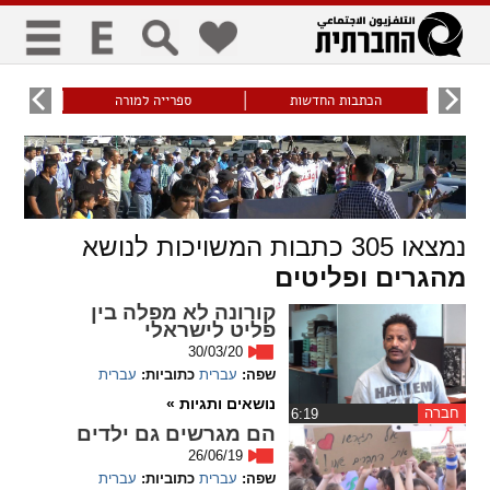
כללי
9
הכתבות החדשות
ספרייה למורה
עוני ו
title
keyboard
visibility_off
ביטול הבהובים
ניווט מקלדת
סימון כותרות
נמצאו
305
כתבות המשויכות לנושא
זום
מהגרים ופליטים
zoom_in
zoom_out
קורונה לא מפלה בין
התרחק
התקרב
פליט לישראלי
30/03/20
שפה:
עברית
כתוביות:
עברית
גופנים
נושאים ותגיות »
חברה
‏6:19
הם מגרשים גם ילדים
add_circle_outline
remove_circle_outline
26/06/19
Increase font
Decrease font
שפה:
עברית
כתוביות:
עברית