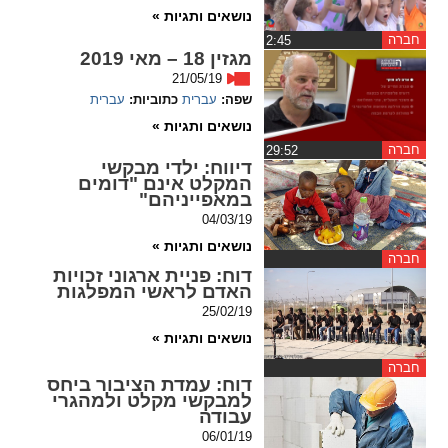
נושאים ותגיות »
spellcheck
חברה
‏2:45
מגזין 18 – מאי 2019
גופן קריא
21/05/19
שפה:
עברית
כתוביות:
עברית
נושאים ותגיות »
ניגודיות צבעים
חברה
‏29:52
דיווח
: ילדי מבקשי
brightness_low
brightness_high
המקלט אינם "דומים
ניגודיות בהירה
ניגודיות כהה
במאפייניהם"
04/03/19
נושאים ותגיות »
חברה
קישורים
דוח
: פניית ארגוני זכויות
האדם לראשי המפלגות
25/02/19
font_download
format_underlined
קו תחתי לקישורים
סימון קישורים
נושאים ותגיות »
חברה
flag
cached
דוח
: עמדת הציבור ביחס
למבקשי מקלט ולמהגרי
איפוס
השארת
עבודה
כל
משוב
06/01/19