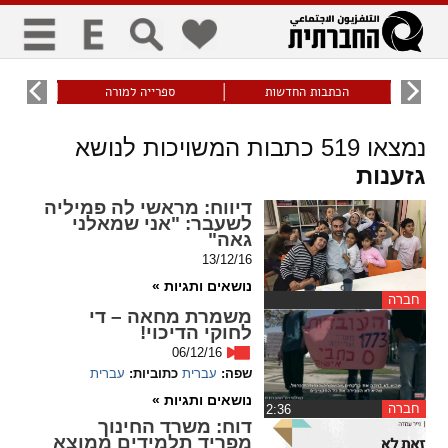
כללי
9
הכתבות החדשות
ספרייה למורה
עוני ו
title
keyboard
visibility_off
נמצאו
519
כתבות המשויכות לנושא
ביטול הבהובים
ניווט מקלדת
סימון כותרות
גזענות
דיווח
: מראשי לה פמיליה
לשעבר: "אני שמאלני
זום
גאה"
13/12/16
zoom_in
zoom_out
נושאים ותגיות »
התרחק
התקרב
חברה
משמרת מחאה – די
לחוקי הדיכוי!
06/12/16
גופנים
שפה:
עברית
כתוביות:
עברית
נושאים ותגיות »
חברה
‏2:36
add_circle_outline
remove_circle_outline
דוח
: משרד החינוך
Increase font
Decrease font
מפריד תלמידים ממוצא