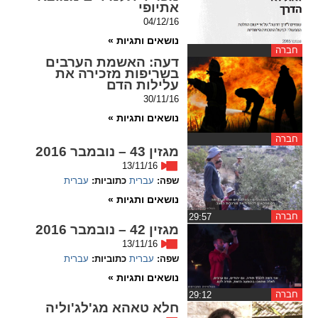
אתיופי
04/12/16
spellcheck
נושאים ותגיות »
גופן קריא
חברה
דעה
: האשמת הערבים
בשריפות מזכירה את
עלילות הדם
ניגודיות צבעים
30/11/16
נושאים ותגיות »
brightness_low
brightness_high
ניגודיות בהירה
ניגודיות כהה
חברה
מגזין 43 – נובמבר 2016
13/11/16
שפה:
עברית
כתוביות:
עברית
קישורים
נושאים ותגיות »
חברה
‏29:57
font_download
format_underlined
מגזין 42 – נובמבר 2016
קו תחתי לקישורים
סימון קישורים
13/11/16
שפה:
עברית
כתוביות:
עברית
flag
cached
נושאים ותגיות »
איפוס
השארת
חברה
‏29:12
חלא טאהא מג'לג'וליה
כל
משוב