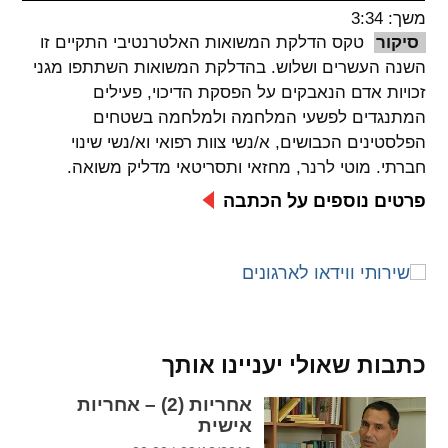
משך: 3:34
spellcheck
סיקור
טקס הדלקת המשואות האלטרנטיבי התקיים זו
גופן קריא
השנה העשרים ושלוש. בהדלקת המשואות השתתפו מגני
זכויות אדם הנאבקים על הפסקת הדיכוי, פעילים
המתנגדים לפשעי המלחמה ולמלחמה בשטחים
ניגודיות צבעים
הפלסטינים הכבושים, א/נשי צוות רפואי וא/נשי שינוי
חברתי.​ מוטי לרנר, מחזאי ותסריטאי מדליק משואה.
brightness_low
brightness_high
ניגודיות בהירה
ניגודיות כהה
פרטים נוספים על הכתבה
קישורים
font_download
format_underlined
קו תחתי לקישורים
סימון קישורים
כתבות שאולי יעניינו אותך
flag
cached
אחריות (2) – אחריות
איפוס
השארת
אישית
כל
משוב