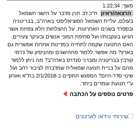
משך: 1:22:34
spellcheck
הרצאה/ראיון
ח"כ דב חנין מדבר על הישגי השמאל
גופן קריא
בעולם, עליית השמאל הסוציאליסטי בארה"ב, בבריטניה
ובספרד בשנים האחרונות, על ההצלחות הלא צפויות אשר
הגיעו בעקבותיו ועל סחיפת המוני אנשים ובעיקר צעירים.
ניגודיות צבעים
האם התנועה שקמה לתחייה במדינות אחרות אפשרית גם
בארץ? מה אפשר ללמוד מההישגים ומהניסיון של ג'רמי
brightness_low
brightness_high
קורבין בבריטניה ומברני סנדרס בארה"ב? מה ניתן ללמוד
ניגודיות בהירה
ניגודיות כהה
מהם על בניית תנועה שמאלית שמדברת לציבור רחב ועל
שינוי סדר-היום? המפגש התקיים ב-2/1/2018 בת"א ואורגן
ע"י תנועת עומדים ביחד.
קישורים
פרטים נוספים על הכתבה
font_download
format_underlined
קו תחתי לקישורים
סימון קישורים
flag
cached
איפוס
השארת
כל
משוב