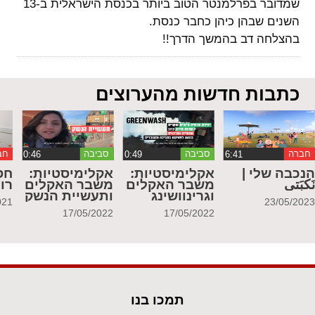
שמדובר בפרלמנטר הטוב ביותר בכנסת הישראלית ב-13
השנים שבהן כיהן כחבר כנסת.
בהצלחה דב בהמשך הדרך!!
כתבות חדשות מהערוצים
חברה
סביבה
סביבה
חב
נכבה שלי |
אקלימיסטיות:
אקלימיסטיות:
חס
َكبَتي
משבר האקלים
משבר האקלים
רו
וגרינוושינג
ותעשיית הנשק
021
23/05/202
17/05/2022
17/05/2022
תמכו בנו