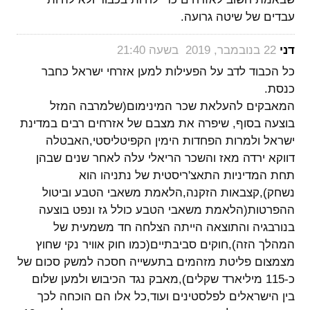
עבדים של שיטה גרועה.
‏
דני
22 בנובמבר, 2019 בשעה 21:40
כל הכבוד לדב על הפעילות למען אזרחי ישראל כחבר
כנסת.
המאבקים להעלאת שכר המינימום(שלמרבה המזל
בוצעה בסוף, שיפרה את מצבם של אזרחים רבים במדינת
ישראל ולמרות הפחדות הימין הקפיטליסטי,האבטלה
דווקא ירדה מאז והשכר הריאלי עלה לאחר שנים שבהן
תחת המדיניות התאצ'ריסטית של נתניהו הוא
נשחק),קצבאות הזקנה,הלאמת משאבי הטבע וביטול
ההפרטות(הלאמת משאבי הטבע כולל גז ונפט בוצעה
בנורבגיה והתוצאה הייתה הצלחה חד משמעית של
המהלך הזה),חוקים סביבתיים(כמו חוק אוויר נקי שחוץ
מצמצום פליטת מזהמים בתעשייה חסכה למשק סכום של
כ-115 מיליארד שקלים),מאבק נגד הכיבוש ולמען שלום
בין הישראלים לפלסטינים ועוד,כל אלו הם הוכחה לכך