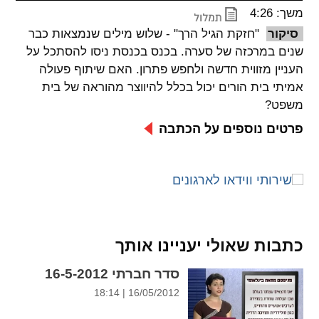
משך: 4:26
spellcheck
סיקור
"חזקת הגיל הרך" - שלוש מילים שנמצאות כבר
גופן קריא
שנים במרכזה של סערה. בכנס בכנסת ניסו להסתכל על
העניין מזווית חדשה ולחפש פתרון. האם שיתוף פעולה
אמיתי בית הורים יכול בכלל להיווצר מהוראה של בית
ניגודיות צבעים
משפט?
brightness_low
brightness_high
פרטים נוספים על הכתבה
ניגודיות בהירה
ניגודיות כהה
קישורים
font_download
format_underlined
קו תחתי לקישורים
סימון קישורים
כתבות שאולי יעניינו אותך
flag
cached
סדר חברתי 16-5-2012
איפוס
השארת
16/05/2012 | 18:14
כל
משוב