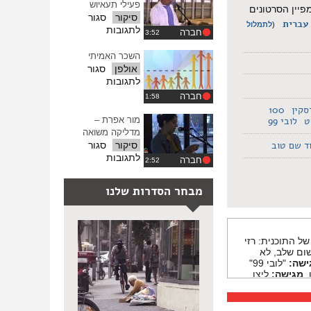
פעילי תעאיוש
ההגדרות
ו. 100 קולות - טעימה ראשונית מקמפיין הסרטונים
סיקור
סגור
עברית
(
לתמלול
על
לתגובות
חברה
משואה
בשם
השכר האמיתי
ולכבוד
אולפן
סגור
פעילי
על
לתגובות
תעאיוש
השכר
חברה
האמיתי
סקין
100
ט
לובי 99
מור אפרת –
מדליקה משואה
ד שם טוב
סיקור
סגור
על
לתגובות
חברה
מור
אפרת
מבחר הסדרות שלנו
–
מדליקה
משואה
ל התוכנית: רזי
ם שלב, לא
ישה:
"לובי 99"
.
מגישה:
ליצן
ם עצור ואף אחד
המשפחה שלי,
קמת בית ספר