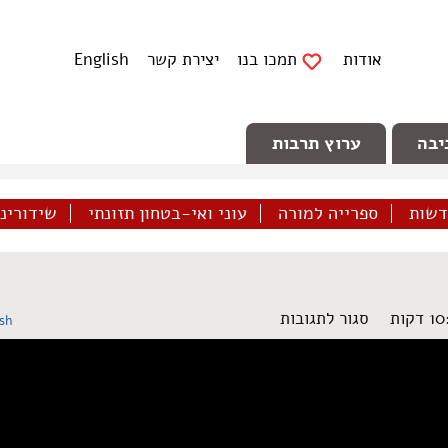
אודות
תמכו בנו
יצירת קשר
English
יבה
ערוץ תרבות
דשות
ספרייה למורה
עוני ואי-בטחון תזונתי
שידורינו 
על
סגור לתגובות
ish
סדר
חברתי
8/3/2016