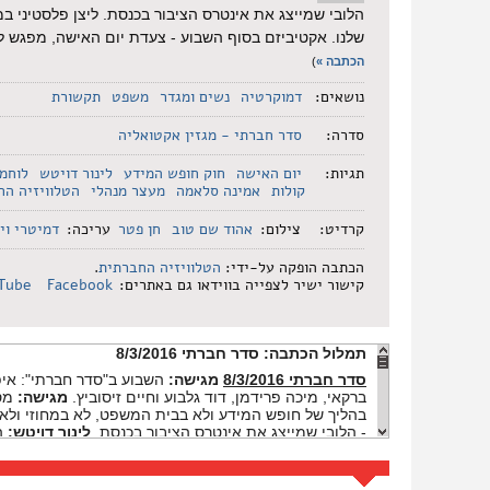
שלנו. אקטיביזם בסוף השבוע - צעדת יום האישה, מפגש 
הכתבה »
)
נושאים:
דמוקרטיה
נשים ומגדר
משפט
תקשורת
סדרה:
סדר חברתי - מגזין אקטואליה
תגיות:
יום האישה
חוק חופש המידע
לינור דויטש
לוחמ
קולות
אמינה סלאמה
מעצר מנהלי
הטלוויזיה הח
קרדיט:
צילום:
אהוד שם טוב
חן פטר
עריכה:
דמיטרי וי
הכתבה הופקה על-ידי:
הטלוויזיה החברתית
.
קישור ישיר לצפייה בווידאו גם באתרים:
Facebook
Tube
תמלול הכתבה:
סדר חברתי 8/3/2016
סדר חברתי 8/3/2016
מגישה:
השבוע ב"סדר חברתי": איפ
ברקאי, מיכה פרידמן, דוד גלבוע וחיים זיסוביץ.
מגישה:
מסמ
בהליך של חופש המידע ולא בבית המשפט, לא במחוזי ולא ה
- הלובי שמייצג את אינטרס הציבור בכנסת.
לינור דויטש:
הש
פלסטיני במעצר מנהלי - הקרקס בא לבקר בכלא מגידו.
יוב
לא מסביר למה.
מגישה:
100 קולות - טעימה ראשונית מקמפיין הסרטונים שלנו.
בגלל האנשים שתומכים בי כל הזמן, חברים שלי.
מגישה:
א