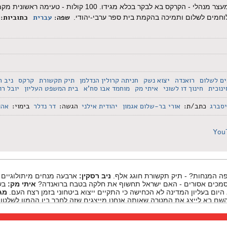
הלובי שמייצג את אינטרס הציבור בכנסת. ליצן פלסטיני במעצר מנהלי - הקרקס בא לבקר בכלא מגיד
שפה:
עברית
כתוביות:
לוחמים לשלום ותמיכה בהקמת בית ספר ערבי-יהודי.
ים לשלום
רואנדה
יצוא נשק
חניתה קרולין הנדלמן
תיק תקשורת
קרקס
ניב ר
ינוכית
חינוך דו לשוני
איתי מק
מוחמד אבו סח'א
בית המשפט העליון
יובל רו
יסברג
כתב/ת:
אורי בר-שלום אגמון
יהודית אילני
הגשה:
דר נדלר
בימוי:
אהו
You
ה המנחות? - תיק תקשורת חוגג אלף.
ניב רסקין:
ארבעה מנחים מיתולוגיים ש
כים אסורים - האם ישראל תחשוף את חלקה בטבח ברואנדה?
איתי מק:
בשו
יום בעליון המדינה לא הכחישה כי התקיים ייצוא ביטחוני בזמן רצח העם.
מג
ם בא לייצג את המטרה שאותה אנחנו מייצגים שזה לחבר בין ההמון לשלטון
ל רוט:
עד שלא נקבל תשובה הגיונית אז אנחנו נהיה פה למחות על זה שבן אד
אמינה סלאמה:
אני קמה כל בוקר עם חיוך, רב, בגלל 
קטיביזם לסוף השבוע - צעדת יום האישה, מפגש לוחמים לשלום ותמיכה בה