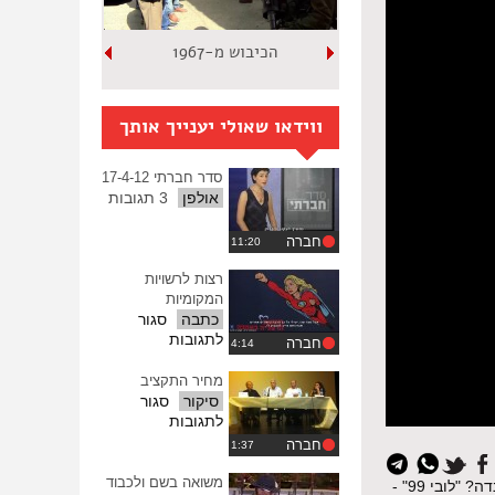
הכיבוש מ-1967
ווידאו שאולי יענייך אותך
סדר חברתי 17-4-12
אולפן
3 תגובות
חברה
רצות לרשויות
המקומיות
כתבה
סגור
על
לתגובות
חברה
רצות
לרשויות
מחיר התקציב
המקומיות
סיקור
סגור
על
לתגובות
מחיר
חברה
איפוס
התקציב
כל
משואה בשם ולכבוד
השבוע ב"סדר חברתי": איפה המנחות - תיק תקשורת חוגג אלף. מסמכים אסורים - האם ישראל תחשוף את חלקה בטבח ברואנדה? "לובי 99" -