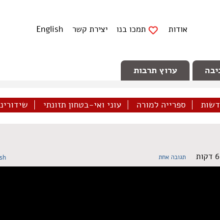
אודות
תמכו בנו
יצירת קשר
English
יבה
ערוץ תרבות
דשות
ספרייה למורה
עוני ואי-בטחון תזונתי
שידורינו 
תגובה אחת
ish