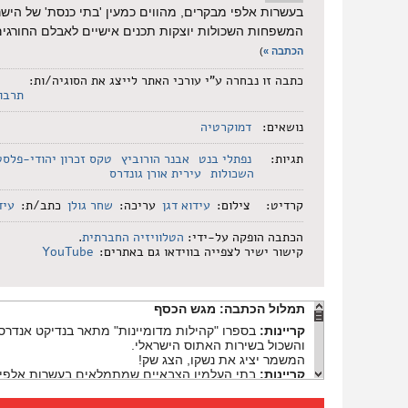
בעשרות אלפי מבקרים, מהווים כמעין 'בתי כנסת' של הי
המשפחות השכולות יוצקות תכנים אישיים לאבלם החורגים
הכתבה »
)
כתבה זו נבחרה ע"י עורכי האתר לייצג את הסוגיה/ות:
תרבות
נושאים:
דמוקרטיה
תגיות:
נפתלי בנט
אבנר הורוביץ
טקס זכרון יהודי-פלסט
השכולות
עירית אורן גונדרס
קרדיט:
צילום:
עידוא דגן
עריכה:
שחר גולן
כתב/ת:
עיד
הכתבה הופקה על-ידי:
הטלוויזיה החברתית
.
קישור ישיר לצפייה בווידאו גם באתרים:
YouTube
תמלול הכתבה:
מגש הכסף
קריינות:
בספרו "קהילות מדומיינות" מתאר בנדיקט אנדרסון
והשכול בשירות האתוס הישראלי.
המשמר יציג את נשקו, הצג שק!
קריינות:
בתי העלמין הצבאיים שמתמלאים בעשרות אלפי מב
השבט נסדקה בשנים האחרונות.
איציק אזולאי:
עם השנים אתה חייב להתמודד לבד, אתה חיי