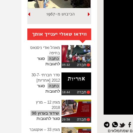
הכיבוש מ-1967
ווידאו שאולי יענייך אותך
מאהל ואדי ניסנאס
בחיפה
כתבה
סגור
על
לתגובות
חברה
מאהל
ואדי
סדר חברתי 30-7-
ניסנאס
2012 [אחריות]
בחיפה
כתבה
סגור
על
לתגובות
חברה
סדר
חברתי
מגזין 12 – מרץ
30-
2018
7-
שידור בערוץ 98
2012
על
סגור לתגובות
חברה
איפוס
[אחריות]
מגזין
כל
12
מגזין 33 – אוקטובר
יים שמתמלאים