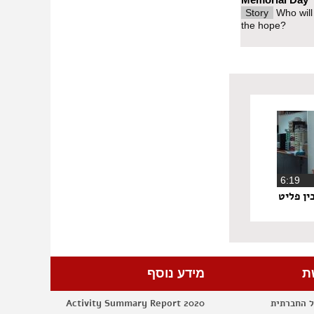
Story
Who will
ל ועד ראש,
the hope?
, אבל- תצאי
 דבר, זה פשוט
ה מאף אחד, אני
תוס, מטחי
י ההיבריס
‏6:19
ין פליט
ת
מידע נוסף
ל החברתית
Activity Summary Report 2020