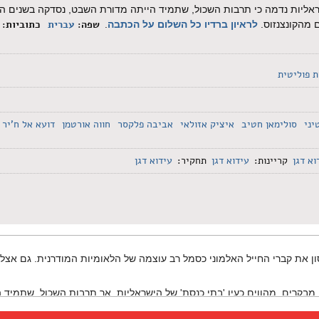
שראליות נדמה כי תרבות השכול, שתמיד הייתה מדורת השבט, נסדקה בשנים ה
שפה:
עברית
כתוביות:
 מהקונצנזוס.
לראיון ברדיו כל השלום על הכתבה
.
 פוליטית
יני
סולימאן חטיב
איציק אזולאי
אביבה פלקסר
חווה אורטמן
דועא אל ח'יר
וא דגן
קריינות:
עידוא דגן
תחקיר:
עידוא דגן
 את קברי החייל האלמוני כסמל רב עוצמה של הלאומיות המודרנית. גם אצלנו
קרים, מהווים כעין 'בתי כנסת' של הישראליות, אך תרבות השכול, שתמיד 
ב ללמוד להתמודד לבד. במותם ציוו לנו את החיים, אנחנו חייבים לשרוד ול