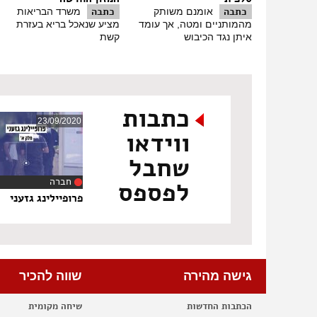
שהמשפחות חוות.
כתבה
כתבה
אומנם משותק
משרד הבריאות
עירית אורן גונדרס:
אם לפני חמישים שנה תפישת השכול ה
מהמותניים ומטה, אך עומד
מציע שנאכל בריא בעזרת
הולכת חפוית ראש ואין לה חיים, נגמרו לה החיים מהרגע 
איתן נגד הכיבוש
קשת
מהבית, את ראויה לצאת מהבית, את ראויה לחיות.
אביבה פלקסר:
אם אני אלך למקום שאין שם אנשים עם השכ
לא נוח.
עירית אורן גונדרס:
מערב פסח, לקראת פסח יש ירידה, דא
אביבה פלקסר:
במדינה הזאת הם חושבים שביום הזיכרון 
רק שמעתי "איזה גיבורים", איזה גיבורים? מה אתם עושים 
כתבות
קריינות:
תהליכי השינוי בשיח המשפחות השכולות מלמדי
הכבוד, כולם חדלו מזמן למלא את החלל העצום שנפער בחיי
23/09/2020
לאומי.
ווידאו
סוף תמלול הכתבה:
מגש הכסף
שחבל
חברה
לפספס
‏11:29
פרופיילינג גזעני
גישה מהירה
שווה להכיר
הכתבות החדשות
שיחה מקומית