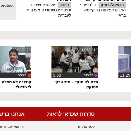
הרצאה/ראיון
כתבה
דו"ח יעדי
על ספר שירים
 protect
ייתה שאימא או אלמנה שנפל לה קרוב היא הולכת עם בגדים שחורים מכף רג
האו"ם לפיתוח בר קיימא
וסיפורים שתורגם מערבית
שהבן שלה נפל, העמותה שלנו מחוללת שינוי בכל תפישת השכול, הרע מכל קרה
בראי
לעברית
ול אז אני, גם מסתכלים עלי כל הזמן, אני רואה איך אנשים עוקבים אחרי כל
ון כזה שנכנס למשפחה שהשיא שלו הוא ביום העצמאות.
הם עשו לנו משהו גדול, לא, הם לא עשו, אני עוד לא שמעתי את המילה סליח
זילות במילה גיבורים?
ם דווקא על התבגרותה של החברה הישראלית. הטקסים, המשפטים מלאי הפא
הן. ובכלל, כדאי היה שכחברה ניתן מקום לשיח האישי, הממושטר תדיר על יד
30/03/2020
11/05/2019
תרבות
חברה
‏5:38
אדם לא חוקי – תיאטרון
קורונה לא מפלה ב
מחוקק
לישראלי
סדרות שכדאי לראות
אנחנו ברש
100 קולות
דף הפייסבוק ש