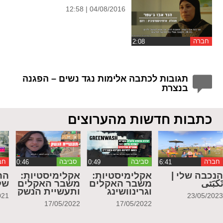
04/08/2016 | 12:58
חברה
תגובות לכתבה אלימות נגד נשים – הפגנה
בנצרת
כתבות חדשות מהערוצים
חברה
סביבה
סביבה
חב
נכבה שלי |
אקלימיסטיות:
אקלימיסטיות:
הר
َكبَتي
משבר האקלים
משבר האקלים
של
וגרינוושינג
ותעשיית הנשק
021
23/05/202
17/05/2022
17/05/2022