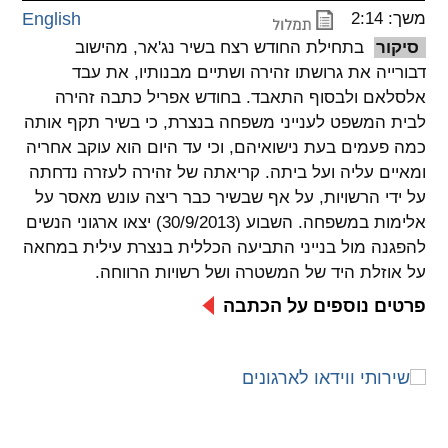
משך: 2:14
English
spellcheck
סיקור
בתחילת החודש רצח בשיר נג'אר, מהישוב
גופן קריא
דבורייה את גרושתו זהירה ושתיים מבנותיו, את עבד
אלסלאם ולבסוף התאבד. בחודש אפריל כתבה זהירה
לבית המשפט לענייני משפחה בנצרת, כי בשיר תקף אותה
ניגודיות צבעים
כמה פעמים בעת נישואיהם, וכי עד היום הוא עוקב אחריה
ומאיים עליה ועל ביתה. קריאתה של זהירה לעזרה נדחתה
brightness_low
brightness_high
ניגודיות בהירה
ניגודיות כהה
על ידי הרשויות, על אף שבשיר כבר ריצה עונש מאסר על
אלימות במשפחה. השבוע (30/9/2013) יצאו ארגוני הנשים
להפגנה מול בנייני התביעה הכללית בנצרת עילית במחאה
קישורים
על אוזלת היד של המשטרה ושל רשויות הרווחה.
פרטים נוספים על הכתבה
font_download
format_underlined
קו תחתי לקישורים
סימון קישורים
flag
cached
איפוס
השארת
כל
משוב