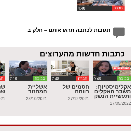
חברה
תגובות לכתבה תראו אותנו – חלק ב
כתבות חדשות מהערוצים
סביבה
חברה
סביבה
חב
קלימיסטיות:
חסמים של
אשליית
שנ
שבר האקלים
רווחה
המחזור
שנ
תעשיית הנשק
021
23/10/2021
27/12/2021
17/05/202