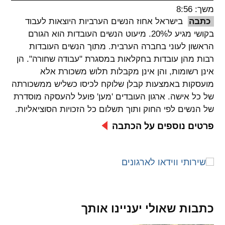
משך: 8:56
spellcheck
כתבה
בישראל אחוז הנשים הערביות היוצאות לעבוד
גופן קריא
בקושי מגיע ל20%. מיעוט הנשים העובדות הוא הגורם
הראשון לעוני בחברה הערבית. מתוך הנשים העובדות
רבות מהן עובדות בחקלאות במסגרת "עבודה שחורה". הן
ניגודיות צבעים
אינן רשומות, והן אינן מקבלות תלוש משכורת אלא
מועסקות באמצעות קבלן שלוקח לכיסו כשליש ממשכורתה
brightness_low
brightness_high
של כל אישה. ארגון העובדים 'מען' פועל להעסקה מוסדרת
ניגודיות בהירה
ניגודיות כהה
של הנשים לפי החוק ותוך תשלום כל הזכויות הסוציאליות.
פרטים נוספים על הכתבה
קישורים
font_download
format_underlined
קו תחתי לקישורים
סימון קישורים
flag
cached
כתבות שאולי יעניינו אותך
איפוס
השארת
כל
משוב