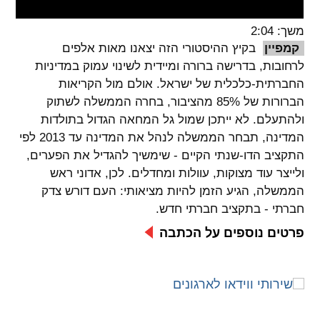
spellcheck
משך: 2:04
גופן קריא
קמפיין
בקיץ ההיסטורי הזה יצאנו מאות אלפים
לרחובות, בדרישה ברורה ומיידית לשינוי עמוק במדיניות
החברתית-כלכלית של ישראל. אולם מול הקריאות
ניגודיות צבעים
הברורות של 85% מהציבור, בחרה הממשלה לשתוק
ולהתעלם. לא ייתכן שמול גל המחאה הגדול בתולדות
brightness_low
brightness_high
המדינה, תבחר הממשלה לנהל את המדינה עד 2013 לפי
ניגודיות בהירה
ניגודיות כהה
התקציב הדו-שנתי הקיים - שימשיך להגדיל את הפערים,
ולייצר עוד מצוקות, עוולות ומחדלים. לכן, אדוני ראש
הממשלה, הגיע הזמן להיות מציאותי: העם דורש צדק
קישורים
חברתי - בתקציב חברתי חדש.
font_download
format_underlined
פרטים נוספים על הכתבה
קו תחתי לקישורים
סימון קישורים
flag
cached
איפוס
השארת
כל
משוב