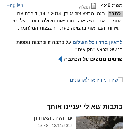
משך: 4:49
English
spellcheck
כתבה
בזמן מבצע צוק איתן, 14.7.2014, דיברנו עם
גופן קריא
מחמוד דאהר נציג ארגון הבריאות העולמי בעזה, על מצב
השירותי הבריאות ברצועה בעת ההפצצות המלחמה.
ניגודיות צבעים
לראיון ברדיו כל השלום
על כתבה זו וכתבות נוספות
בנושא מבצע "צוק איתן"
brightness_low
brightness_high
ניגודיות בהירה
ניגודיות כהה
פרטים נוספים על הכתבה
קישורים
font_download
format_underlined
קו תחתי לקישורים
סימון קישורים
כתבות שאולי יעניינו אותך
flag
cached
עד הזית האחרון
איפוס
השארת
כל
משוב
13/11/2012 | 15:48