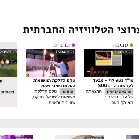
ואנחנו רוצים שינוי.
כאלה שנאלצו לחתום ודחו את ה-9000 והעצומה שלהם נגד הגיוס. ומ1956 ועד היום לא פסקה הדרישה לבטל את גיוס ה
וחררו על סעיף נפשי, תמיד הצבנו את האתגר בפני לשכת הגיוס ודרשנו פרסו
רוצי הטלוויזיה החברתית
כעדה "נאמנה" ש"נטמעה היטב בחברה הישראלית", גם כאן הולכים וגוברים הקולות 
סביבה
תרבות
2/05/2023
15/04/2021
31/07/2021
עו"ד נטע לוי – מבעד
טקס הדלקת המשואות
y-
לעדשות ה- SDGs
האלטרנטיבי 2021
הרצאה/ראיון
הופעה
הרצאתה
טקס הדלקת
 protect
של עו"ד נטע לוי
משואות לישראל צודקת,
מאיתך-מעכי
שוויונית וראויה