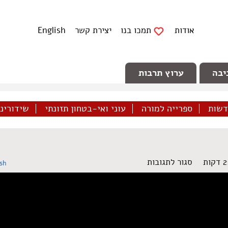
אודות
תמכו בנו
יצירת קשר
English
יבה
ערוץ תרבות
דשות
ספרייה למורה
עוני ואי-בטחון תזונתי
שידורינו 
על
סגור לתגובות
ish
צבא
העם