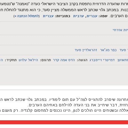
למרות שהעדה הדרוזית נתפסת בקרב הציבור הישראלי כעדה "נאמנה" ש"נטמע
בנות. במכתב גלוי שכתב לראש הממשלה מציין סעד, כי הוא מתנגד להחלת חוק
שפה:
עברית
,
ערבית
כתוביות:
עברית
ם הערבים.
(
לתמלול הכתבה »
)
ות אזרחי
 סעד
כפר מג'אר
זהראלדין סעד
חאוטן
דמיטרי וייסברג
הגשה:
הדס אמה קדר
תרגום:
הילאל עלוש
תחקיר:
הי
אחרונה שיסרב להתגייס לצה"ל עם תום לימודיו. במכתב גלוי שכתב לראש ה
וזית, דבר שיחייב את בני העדה להילחם באחיהם הערבים
.
ה ובשטחים היינו הולכים לנגן, היינו נכנסים למחסום קלנדיה. רק מעצם ה
י. ובמקרים האלה שנכנסנו במחסום וראיתי את אי הצדק שנמצא שם הגעתי
ש מהחברים שלי מרמאללה ומהשטחים תעודת זהות. דבר כזה לא יקרה לעול
א קטן אבל לדעתי המחיר הזה שווה תשלום ואני קורא לאנשים אחרים לשלם