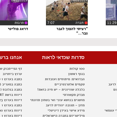
04/12/2019
24/03/2019
חברה
תרבות
‏7:07
"רציתי להפוך לגבר
דראג פוליטי
גבר…"
סדרות שכדאי לראות
אנחנו ברש
100 קולות
דף הפייסבוק ש
בגוף ראשון
ערוץ ביוטיוב
הבדואים: מיתוסים ועובדות
כתבה בערוץ 1 (2012)
 לרעב
טקסים אלטרנטיביים
כתבה במעריב (2012)
ום
כלכלה שוויונית – יש חיה כזאת!
כתבה בגלובס (2012)
מבדק תקשורתי
דיווח ברשת RT
מושגים בנושא עוני ואי בטחון תזונתי
דיווח בערוץ 23
מזון – תגובה יהודית לרעב
כתבה בערוץ 1
י עצמאי
מידע אישי בעידן דיגיטלי
דיווח בערוץ 10
מיליטריזם בחברה הישראלית
דיווח בערוץ 1