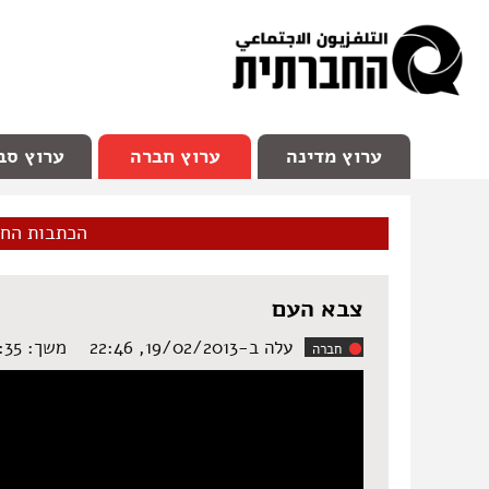
facebook
Youtube
Channel 98
ערוץ מדינה
ערוץ חברה
ערוץ סב
הכתבות הח
צבא העם
עלה ב-19/02/2013, 22:46
משך: ‏2:35 דקות
חברה