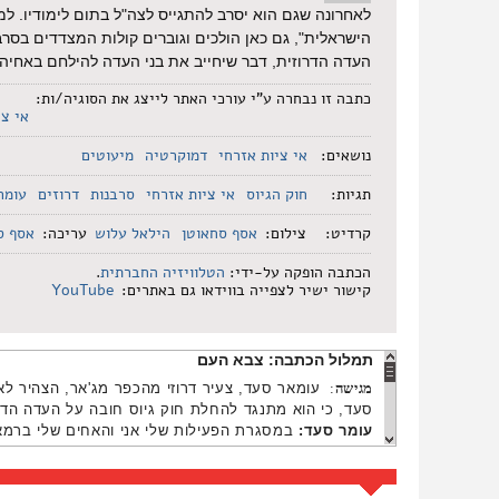
לאחרונה שגם הוא יסרב להתגייס לצה"ל בתום לימודיו. 
הישראלית", גם כאן הולכים וגוברים קולות המצדדים בסר
העדה הדרוזית, דבר שיחייב את בני העדה להילחם באחיה
כתבה זו נבחרה ע"י עורכי האתר לייצג את הסוגיה/ות:
אי צי
נושאים:
אי ציות אזרחי
דמוקרטיה
מיעוטים
תגיות:
חוק הגיוס
אי ציות אזרחי
סרבנות
דרוזים
עומר
קרדיט:
צילום:
אסף סחאוטן
הילאל עלוש
עריכה:
אסף ס
הכתבה הופקה על-ידי:
הטלוויזיה החברתית
.
קישור ישיר לצפייה בווידאו גם באתרים:
YouTube
תמלול הכתבה:
צבא העם
מגישה
:
עומאר סעד, צעיר דרוזי מהכפר מג'אר, הצהיר ל
סעד, כי הוא מתנגד להחלת חוק גיוס חובה על העדה הדר
עומר סעד
:
במסגרת הפעילות שלי אני והאחים שלי ברמאלל
שעובר משם אתה מקופח ומושפל וזה רק בגלל היותך ערב
אני לא רואה את עצמי ביום מהימים עומד במעבר ומבק
ההשלכות. בסופו של דבר אני אלך לכלא ובטח שהמחיר ל