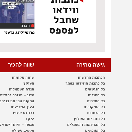
23/09/2020
ווידאו
שחבל
חברה
לפספס
‏11:29
פרופיילינג גזעני
גישה מהירה
שווה להכיר
הכתבות החדשות
שיחה מקומית
כל כתבות הווידאו באתר
העוקץ
כל הנושאים
הגדה השמאלית
כל התגיות
מזון – תגובה יהודית
כל הסדרות
המקום הכי חם בגיהנ
כל הסיקורים
העין השביעית
כל הכתבות
רלוונט אינפו
כל תוכניות האולפן
972+
כל ההרצאות והפאנלים
מגפון – עיתון ישראל
כל המופעים
אקטיב סטילס