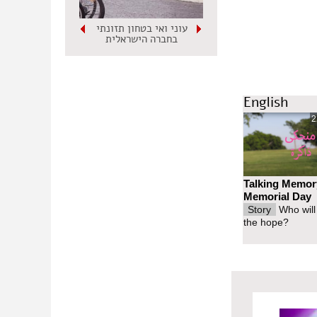
בשנת 1956 חתמו על חוק גיוס חובה 16 שייחים. באותה שנה 9000 איש חתמו נגד גיוס חובה, לקחו בחשבון את ה-16 שחתמו ויש
עוני ואי בטחון תזונתי
חובה. באף שנה לא עברנו
בחברה הישראלית
ם אחוז
המצדדים לסרב
English
2
Talking Memor
Memorial Day
Story
Who will
the hope?