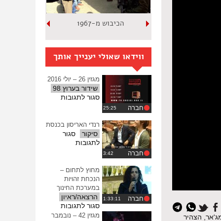
הכיבוש מ-1967
ווידאו שאולי יענייך אותך
מגזין 26 – יולי 2016
שידור בערוץ 98
על
סגור לתגובות
מגזין
חברה
26
–
רנדי האריסון בכנסת
יולי
סיקור
סגור
2016
על
לתגובות
רנדי
חברה
האריסון
בכנסת
מחוץ לתחום –
הנכחת זהויות
במערכת החינוך
הרצאה/ראיון
חברה
על
סגור לתגובות
מחוץ
מגזין 42 – נובמבר
ג'אר, הצהיר