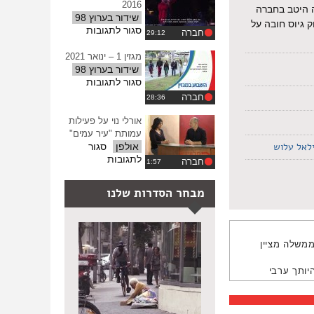
לתחום
2016
ה היטב בחברה
–
שידור בערוץ 98
 גיוס חובה על
הנכחת
על
סגור לתגובות
חברה
זהויות
מגזין
במערכת
42
מגזין 1 – ינואר 2021
החינוך
–
שידור בערוץ 98
נובמבר
על
סגור לתגובות
2016
מגזין
חברה
1
–
אורלי נוי על פעילות
ינואר
עמותת "עיר עמים"
2021
לאל עלוש
אולפן
סגור
על
לתגובות
חברה
אורלי
נוי
מבחר הסדרות שלנו
על
פעילות
עמותת
"עיר
ממשלה מציין
עמים"
יותך ערבי
 להחלטה הזו.
ם
.
אני ער לכל
 מחיר דומה