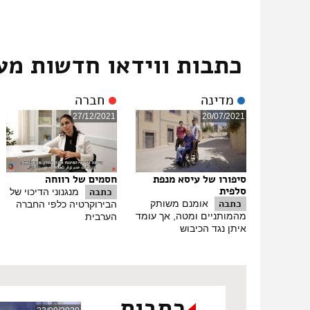
בכדי להראות לעולם כולו שאנחנו סובלים מהחוק הלא צודק 
:
זהראלדין סעד
על הנושא בשתיקה, היו הפגנות, אנשים נכלאו, ואחרים ש
כתבות ווידאו חדשות מע
הדרוזים המתגייסים.
מגישה:
למרות
שהעדה הדרוזית נתפסת בקרב הציבור הישראלי 
לשירות הצבאי.
מדינה
חברה
סוף תמלול הכתבה:
צבא העם
27/12/2021
20/07/2021
סיפורו של עיסא מנפת
חסמים של רווחה
סלפית
כתבה
מנגנוני הדיכוי של
כתבה
אומנם משותק
הבירוקרטיה כלפי החברה
מהמותניים ומטה, אך עומד
הערבית
איתן נגד הכיבוש
כתבות