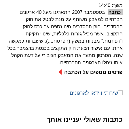
משך: 14:40
spellcheck
כתבה
בספטמבר 2007 התארגנו מעל 40 ארגונים
גופן קריא
חברתיים למאבק משותף על מנת לבטל את חוק
ההסדרים. חוק ההסדרים הינו נספח עב כרס לחוק
התקציב, אשר מכיל גזרות כלכליות, שינויי חקיקה
ניגודיות צבעים
ו"רפורמות" מבניות במשק (הפרטות...), שעוברות כמקשה
אחת, עם אישור הצעת חוק התקציב בכנסת בדצמבר בכל
brightness_low
brightness_high
שנה. הסרטון מתעד את המאבק הציבורי על דעת הקהל
ניגודיות בהירה
ניגודיות כהה
אותו ניהלו הארגונים החברתיים.
פרטים נוספים על הכתבה
קישורים
font_download
format_underlined
קו תחתי לקישורים
סימון קישורים
flag
cached
כתבות שאולי יעניינו אותך
איפוס
השארת
כל
משוב