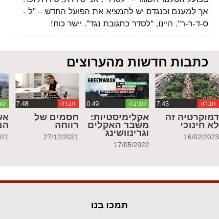
אך למענם וכנגדם יש להמציא את הפועל החדש – "ל -
ס-ד-ר-ר". היינו, "לסדר כתגובת נגד". יישר כוח!
כתבות חדשות מהערוצים
חברה
סביבה
חברה
סב
מוקרטיה זה
אקלימיסטיות:
חסמים של
אש
א חינוכי
משבר האקלים
רווחה
המ
וגרינוושינג
021
27/12/2021
16/02/202
17/05/2022
תמכו בנו