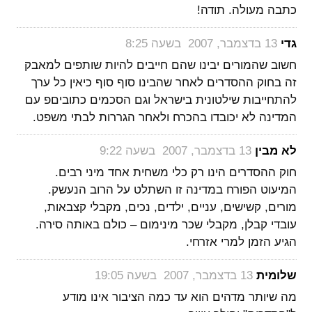
כתבה מעולה. תודה!
‏
גדי
13 בדצמבר, 2007 בשעה 8:25
חשוב שהמורים יבינו שהם חייבים להיות שותפים למאבק
זה בחוק ההסדרים לאחר שהבינו סוף סוף כיאין כל ערך
להתחייבות שילטונית בישראל וגם הסכמים כתוביםפ עם
המדינה לא יכובדו בהכרח ולאחר הגררות לבתי משפט.
‏
לא מבין
13 בדצמבר, 2007 בשעה 9:22
חוק ההסדרים הינו רק כלי משחית אחד מיני רבים.
המיעוט הפורח במדינה זו השתלט על הרוב הנעשק.
מורים, קשישים, עניים, ילדים, נכים, מקבלי קצבאות,
עובדי קבלן, מקבלי שכר מינימום – כולם באותה סירה.
הגיע הזמן למרי אזרחי.
‏
שלומית
13 בדצמבר, 2007 בשעה 19:05
מה שיותר מדהים הוא עד כמה הציבור אינו מודע