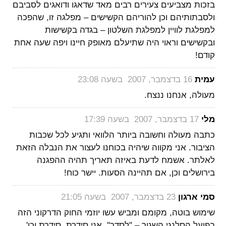
בזכות מצביעים צעירים רבים מאד שדאגו ודואגים לסביבם
ולסבתותיהם וכן להוריהם הקשישים – מפלגה זו, שהפכה
למפלגת לוויין למפלגת השלטון – בגדה בקשישות
ובקשישים וראוי היה שתיעלם מאופק חיינו ויפה שעה אחת
קודם!
‏
עמית
16 בדצמבר, 2007 בשעה 23:08
מעולה, אנחנו ננצח.
‏
מלי
17 בדצמבר, 2007 בשעה 17:39
כתבה מעולה וחשובה ביותר הלוואי ותגיע לכל שכבות
הציבור. אני מקווה שיהיה בכוחנו לעצור את הנבלה הזאת
לאלתר. אשמח לדעת באיזה תאריך תהיה ההפגנה
בירושלים וכן, אם תהיינה הסעות. יישר כוח!
‏
סמי ארגון
23 בדצמבר, 2007 בשעה 21:05
שימוש בוטה, מקומם ומביש עשו יוזמי החוק הדרקוני הזה
בפועל הסלנגי השגור – "לסדר". אני סידרת, סידרת וכו'.