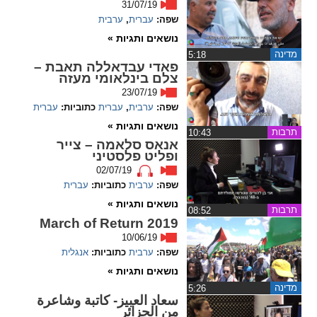
31/07/19
שפה:
עברית
,
ערבית
spellcheck
נושאים ותגיות »
גופן קריא
מדינה
‏5:18
פאדי עבדאללה תאבת –
צלם בינלאומי מעזה
ניגודיות צבעים
23/07/19
שפה:
ערבית
,
עברית
כתוביות:
עברית
brightness_low
brightness_high
נושאים ותגיות »
תרבות
‏10:43
ניגודיות בהירה
ניגודיות כהה
אנאס סלאמה – צייר
ופליט פלסטיני
02/07/19
שפה:
ערבית
כתוביות:
עברית
קישורים
נושאים ותגיות »
תרבות
‏08:52
font_download
format_underlined
March of Return 2019
קו תחתי לקישורים
סימון קישורים
10/06/19
שפה:
ערבית
כתוביות:
אנגלית
flag
cached
נושאים ותגיות »
מדינה
‏5:26
איפוס
השארת
سعاد العبيز- كاتبة وشاعرة
כל
משוב
من الجزائر