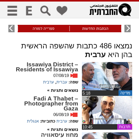
כללי
9
הכתבות החדשות
ספרייה למורה
עוני ו
title
keyboard
visibility_off
נמצאו
486
כתבות שהשפה הראשית
ביטול הבהובים
ניווט מקלדת
סימון כותרות
בהן היא
ערבית
Issawiya District –
Residents of Issawiya
זום
07/08/19
שפה:
עברית
,
ערבית
zoom_in
zoom_out
נושאים ותגיות »
התרחק
התקרב
מדינה
‏5:18
Fadi A Thabet –
Photographer from
Gaza
גופנים
06/08/19
שפה:
ערבית
כתוביות:
אנגלית
תרבות
remove_circle_outline
‏10:45
add_circle_outline
נושאים ותגיות »
מחוז עיסאוויה
Increase font
Decrease font