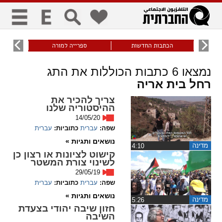
כללי
9
הכתבות החדשות
ספרייה למורה
עוני ו
title
keyboard
visibility_off
נמצאו
6
כתבות הכוללות את התג
ביטול הבהובים
ניווט מקלדת
סימון כותרות
רחל בית אריה
צריך להכיר את
ההיסטוריה שלנו
זום
14/05/20
שפה:
עברית
כתוביות:
עברית
zoom_in
zoom_out
נושאים ותגיות »
התרחק
התקרב
מדינה
‏4:10
קישוט לציונות או רצון כן
לשינוי צורת המשטר
29/05/19
גופנים
שפה:
עברית
כתוביות:
עברית
נושאים ותגיות »
מדינה
‏5:26
add_circle_outline
remove_circle_outline
חזון שיבה יהודי בצעדת
Increase font
Decrease font
השיבה