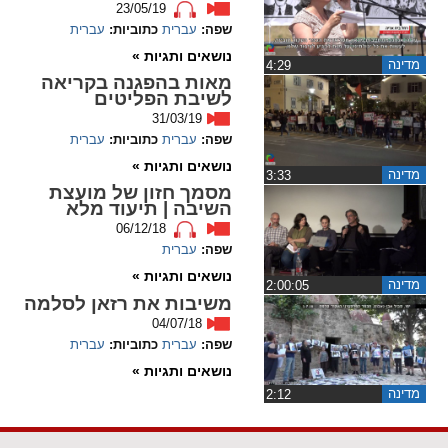
23/05/19
שפה:
עברית
כתוביות:
עברית
spellcheck
נושאים ותגיות »
גופן קריא
מדינה
‏4:29
מאות בהפגנה בקריאה
לשיבת הפליטים
31/03/19
ניגודיות צבעים
שפה:
עברית
כתוביות:
עברית
נושאים ותגיות »
brightness_low
brightness_high
מדינה
‏3:33
מסמך חזון של מועצת
ניגודיות בהירה
ניגודיות כהה
השיבה | תיעוד מלא
06/12/18
שפה:
עברית
קישורים
נושאים ותגיות »
מדינה
‏2:00:05
משיבות את רזאן לסלמה
font_download
format_underlined
04/07/18
קו תחתי לקישורים
סימון קישורים
שפה:
עברית
כתוביות:
עברית
נושאים ותגיות »
flag
cached
מדינה
‏2:12
איפוס
השארת
כל
משוב