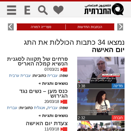
כללי
9
הכתבות החדשות
ספרייה למורה
עוני ו
title
keyboard
visibility_off
נמצאו
34
כתבות הכוללות את התג
ביטול הבהובים
ניווט מקלדת
סימון כותרות
יום האישה
פרחים של תקווה לסגנית
הנשיא קמלה האריס
זום
07/03/21
שפה:
עברית
כתוביות:
עברית
ערבית
zoom_in
zoom_out
נושאים ותגיות »
התרחק
התקרב
מדינה
‏3:38
כנס מען – נשים נגד
הגירוש
20/03/18
גופנים
שפה:
עברית
,
אנגלית
כתוביות:
עברית
נושאים ותגיות »
חברה
‏2:32
add_circle_outline
remove_circle_outline
צעדת יום האישה
Increase font
Decrease font
11/03/18