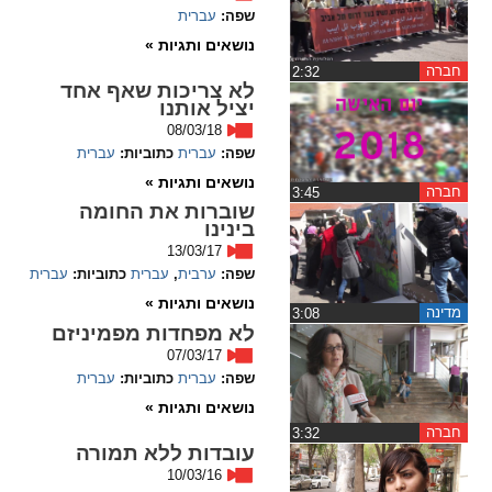
שפה:
עברית
spellcheck
נושאים ותגיות »
גופן קריא
חברה
‏2:32
לא צריכות שאף אחד
יציל אותנו
08/03/18
ניגודיות צבעים
שפה:
עברית
כתוביות:
עברית
נושאים ותגיות »
brightness_low
brightness_high
חברה
‏3:45
שוברות את החומה
ניגודיות בהירה
ניגודיות כהה
בינינו
13/03/17
שפה:
ערבית
,
עברית
כתוביות:
עברית
קישורים
נושאים ותגיות »
מדינה
‏3:08
לא מפחדות מפמיניזם
font_download
format_underlined
07/03/17
קו תחתי לקישורים
סימון קישורים
שפה:
עברית
כתוביות:
עברית
נושאים ותגיות »
flag
cached
חברה
‏3:32
איפוס
השארת
עובדות ללא תמורה
10/03/16
כל
משוב