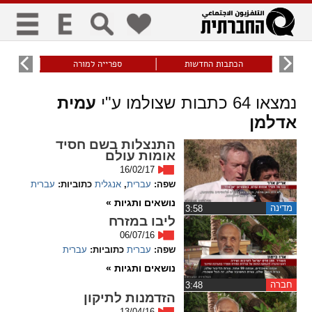
כללי
9
הכתבות החדשות
ספרייה למורה
עוני ו
title
keyboard
visibility_off
נמצאו
64
כתבות שצולמו ע"י
עמית
ביטול הבהובים
ניווט מקלדת
סימון כותרות
אדלמן
התנצלות בשם חסיד
אומות עולם
זום
16/02/17
שפה:
עברית
,
אנגלית
כתוביות:
עברית
zoom_in
zoom_out
נושאים ותגיות »
התרחק
התקרב
מדינה
‏3:58
ליבו במזרח
06/07/16
שפה:
עברית
כתוביות:
עברית
גופנים
נושאים ותגיות »
חברה
‏3:48
add_circle_outline
remove_circle_outline
הזדמנות לתיקון
Increase font
Decrease font
13/04/16