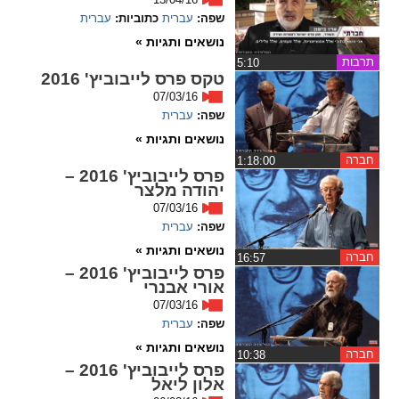
שפה:
עברית
כתוביות:
עברית
spellcheck
נושאים ותגיות »
גופן קריא
תרבות
‏5:10
טקס פרס לייבוביץ' 2016
07/03/16
ניגודיות צבעים
שפה:
עברית
נושאים ותגיות »
brightness_low
brightness_high
חברה
‏1:18:00
פרס לייבוביץ' 2016 –
ניגודיות בהירה
ניגודיות כהה
יהודה מלצר
07/03/16
שפה:
עברית
קישורים
נושאים ותגיות »
חברה
‏16:57
פרס לייבוביץ' 2016 –
font_download
format_underlined
אורי אבנרי
קו תחתי לקישורים
סימון קישורים
07/03/16
שפה:
עברית
flag
cached
נושאים ותגיות »
חברה
‏10:38
איפוס
השארת
פרס לייבוביץ' 2016 –
אלון ליאל
כל
משוב