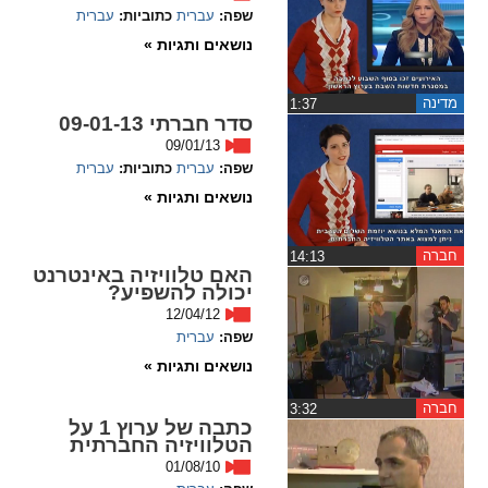
שפה:
עברית
כתוביות:
עברית
spellcheck
נושאים ותגיות »
גופן קריא
מדינה
‏1:37
סדר חברתי 09-01-13
ניגודיות צבעים
09/01/13
שפה:
עברית
כתוביות:
עברית
brightness_low
brightness_high
נושאים ותגיות »
ניגודיות בהירה
ניגודיות כהה
חברה
‏14:13
האם טלוויזיה באינטרנט
יכולה להשפיע?
קישורים
12/04/12
שפה:
עברית
font_download
format_underlined
קו תחתי לקישורים
סימון קישורים
נושאים ותגיות »
חברה
‏3:32
flag
cached
כתבה של ערוץ 1 על
הטלוויזיה החברתית
איפוס
השארת
01/08/10
כל
משוב