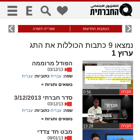
כללי
9
הכתבות החדשות
ספרייה למורה
עוני ו
title
keyboard
visibility_off
נמצאו
9
כתבות הכוללות את התג
ביטול הבהובים
ניווט מקלדת
סימון כותרות
ערוץ 1
הפודל מרוממה
03/12/13
זום
שפה:
עברית
כתוביות:
עברית
נושאים ותגיות »
zoom_in
zoom_out
התרחק
התקרב
חברה
‏0:56
סדר חברתי 3/12/2013
03/12/13
שפה:
עברית
כתוביות:
עברית
גופנים
נושאים ותגיות »
חברה
‏13:28
add_circle_outline
remove_circle_outline
מבט חד צדדי
Increase font
Decrease font
09/01/13