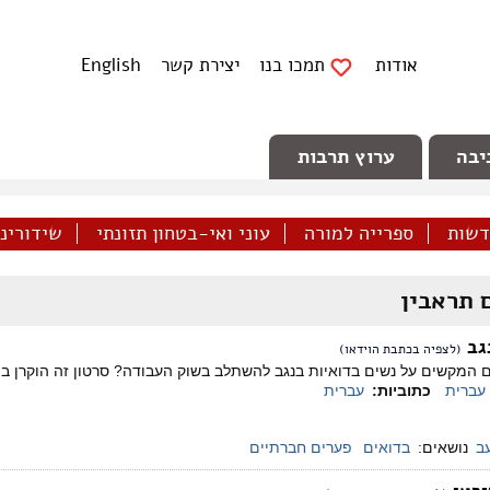
אודות
תמכו בנו
יצירת קשר
English
יבה
ערוץ תרבות
דשות
ספרייה למורה
עוני ואי-בטחון תזונתי
שידורינו 
 תראבין
גב
(לצפיה בכתבת הוידאו)
מקשים על נשים בדואיות בנגב להשתלב בשוק העבודה? סרטון זה הוקרן בווע
עברית
כתוביות:
עברית
עב
נושאים:
בדואים
פערים חברתיים