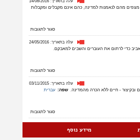
עלה בתאריך: 14/08/2016
בדואיות
יך מצפים מהם לנאמנות למדינה, כהם אינם מקבלים ומקבלות
בנגב
על
סגור לתגובות
מרים
תראבין
עלה בתאריך: 24/05/2016
מאום
אביב כדי לרתום את העוברים והשבים למאבקם.
אל-חיראן
על
סגור לתגובות
מהאוהל
בנגב
עלה בתאריך: 03/11/2015
לאוהל
 ובקיצור - חיים ללא הכרה מהמדינה.
שפה:
עברית
ברוטשילד
על
סגור לתגובות
רוצים
להרוס
להייפא
מידע נוסף
את
הבית