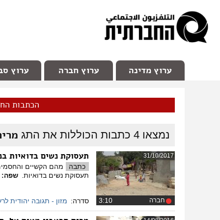
facebook
Youtube
Channel 98
ערוץ מדינה
ערוץ חברה
ערוץ סב
הכתבות הח
מרים
נמצאו
4
כתבות הכוללות את התג
תעסוקת נשים בדואיות בנ
31/10/2017
כתבה
מהם הקשיים והחסמים ה
תעסוקת נשים בדואיות.
שפה:
חברה
‏3:10
סדרה:
מזון - תגובה יהודית לר