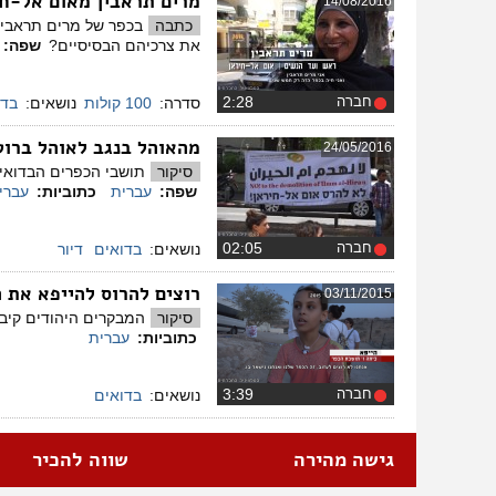
מרים תראבין מאום אל-חי
14/08/2016
כתבה
בכפר של מרים תראבין 
את צרכיהם הבסיסיים?
שפה:
חברה
‏2:28
סדרה:
100 קולות
נושאים:
בדו
מהאוהל בנגב לאוהל ברוט
24/05/2016
סיקור
תושבי הכפרים הבדואים
שפה:
עברית
כתוביות:
עברי
חברה
‏02:05
נושאים:
בדואים
דיור
רוצים להרוס להייפא את 
03/11/2015
סיקור
המבקרים היהודים קיבל
כתוביות:
עברית
חברה
‏3:39
נושאים:
בדואים
גישה מהירה
שווה להכיר