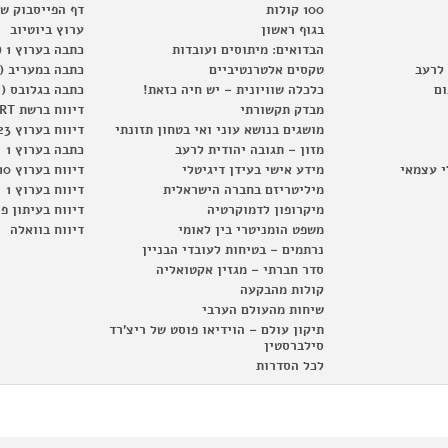
100 קולות
דף הפייסבוק ש
בגוף ראשון
ערוץ ביוטיוב
הבדואים: מיתוסים ועובדות
כתבה בערוץ 1 (2012)
 לרעב
טקסים אלטרנטיביים
כתבה במעריב (2012)
ום
כלכלה שוויונית – יש חיה כזאת!
כתבה בגלובס (2012)
מבדק תקשורתי
דיווח ברשת RT
מושגים בנושא עוני ואי בטחון תזונתי
דיווח בערוץ 23
מזון – תגובה יהודית לרעב
כתבה בערוץ 1
י עצמאי
מידע אישי בעידן דיגיטלי
דיווח בערוץ 10
מיליטריזם בחברה הישראלית
דיווח בערוץ 1
מיקרופון לדמוקרטיה
דיווח בעיתון פ
משפט הומניטרי בין לאומי
דיווח בוואלה
נרתמים – בטיחות לעובדי הבניין
סדר חברתי – מגזין אקטואליה
קולות מהבקעה
שיחות מהעולם הערבי
תיקון עולם – הוידיאו פוסט של ריצ'רד
סילברסטין
לכל הסדרות