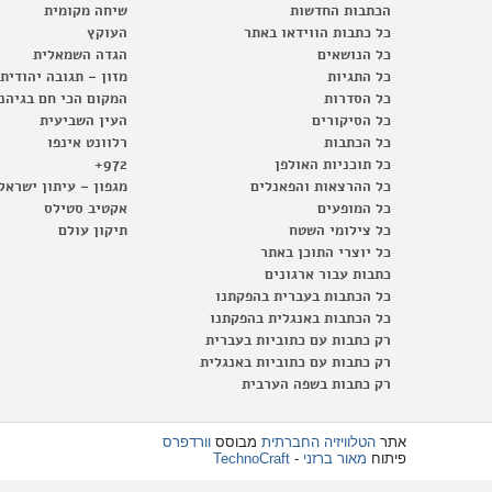
הכתבות החדשות
שיחה מקומית
כל כתבות הווידאו באתר
העוקץ
כל הנושאים
הגדה השמאלית
כל התגיות
מזון – תגובה יהודית
כל הסדרות
המקום הכי חם בגיהנ
כל הסיקורים
העין השביעית
כל הכתבות
רלוונט אינפו
כל תוכניות האולפן
972+
כל ההרצאות והפאנלים
מגפון – עיתון ישראל
כל המופעים
אקטיב סטילס
כל צילומי השטח
תיקון עולם
כל יוצרי התוכן באתר
כתבות עבור ארגונים
כל הכתבות בעברית בהפקתנו
כל הכתבות באנגלית בהפקתנו
רק כתבות עם כתוביות בעברית
רק כתבות עם כתוביות באנגלית
רק כתבות בשפה הערבית
אתר
הטלוויזיה החברתית
מבוסס
וורדפרס
פיתוח
מאור ברזני
-
TechnoCraft