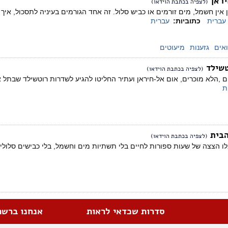
ראן
(לצפיה בכתבת הוידאו)
אין חשמל, מים זורמים או כביש סלול. זה אחד הגורמים בעיניה לתסכול, א
עברית
כתוביות:
עברית
אים
גזענות
מיעוטים
שילד
(לצפיה בכתבת הוידאו)
 ,הלא מוכרים, אום אל-חיראן ועתיר החליטו להגיע לשדרות רוטשילד שבתל 
ת
הבית
(לצפיה בכתבת הוידאו)
ו הצצה של שעות ספורות לחיים בלי תשתיות מים וחשמל, בלי כבישים סלולים
סדרות שכדאי לראות
אנחנו ברשת