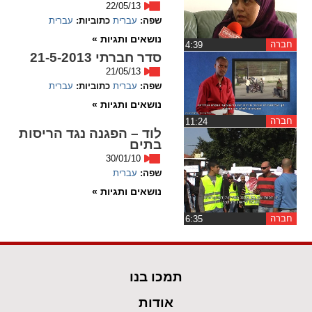
22/05/13
שפה:
עברית
כתוביות:
עברית
spellcheck
נושאים ותגיות »
גופן קריא
חברה
‏4:39
סדר חברתי 21-5-2013
21/05/13
שפה:
עברית
כתוביות:
עברית
ניגודיות צבעים
נושאים ותגיות »
brightness_low
brightness_high
חברה
‏11:24
לוד – הפגנה נגד הריסות
ניגודיות בהירה
ניגודיות כהה
בתים
30/01/10
שפה:
עברית
קישורים
נושאים ותגיות »
font_download
format_underlined
חברה
‏6:35
קו תחתי לקישורים
סימון קישורים
flag
cached
תמכו בנו
איפוס
השארת
אודות
כל
משוב