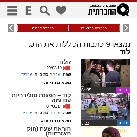
כללי
9
הכתבות החדשות
ספרייה למורה
עוני ו
title
keyboard
visibility_off
נמצאו
9
כתבות הכוללות את התג
ביטול הבהובים
ניווט מקלדת
סימון כותרות
לוד
זולוד
20/02/19
זום
שפה:
עברית
כתוביות:
עברית
נושאים ותגיות »
zoom_in
zoom_out
התרחק
התקרב
תרבות
‏04:35
לוד – הפגנת סולידריות
עם עזה
04/08/14
גופנים
שפה:
עברית
כתוביות:
עברית
נושאים ותגיות »
מדינה
‏3:22
add_circle_outline
remove_circle_outline
הוראת שעה (חוק
Increase font
Decrease font
האזרחות)