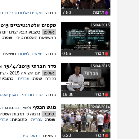
תרבות
‏7:50
סדרה:
טקסים אלטרנטיביים
נו
טקסים אלטרנטיביים 2015
15/04/2015
אולפן
בשבוע הבא יצוינו יום
המשואות האלטרנטיבי.
שפה:
חברה
‏0:55
סדרה:
יוצאים לשנות
נושאים:
סדר חברתי 15/4/2015
15/04/2015
(ל
אולפן
בכורה.
שפה:
עברית
כתוביות
חברה
‏16:38
סדרה:
סדר חברתי - מגזין אקט
מגש הכסף
02/06/2014
(לצפיה בכתבת הוידאו
כתבה
נדמה כי תרבות השכול
שפה:
עברית
כתוביות:
עברי
חברה
‏6:23
נושאים:
דמוקרטיה