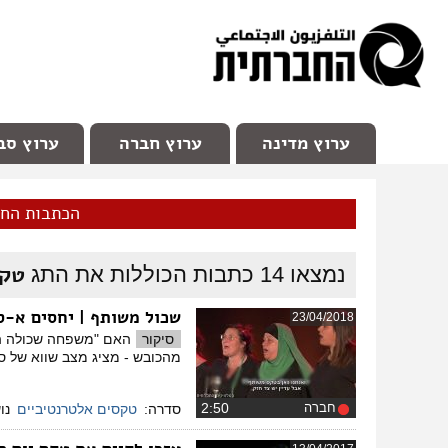
facebook
Youtube
Channel 98
ערוץ מדינה
ערוץ חברה
ערוץ סב
הכתבות הח
טקס
נמצאו
14
כתבות הכוללות את התג
שכול משותף | יחסים א-ס
23/04/2018
סיקור
האם "משפחה שכולה הי
מהכובש - מציג מצב שווא של 
חברה
‏2:50
סדרה:
טקסים אלטרנטיביים
נו