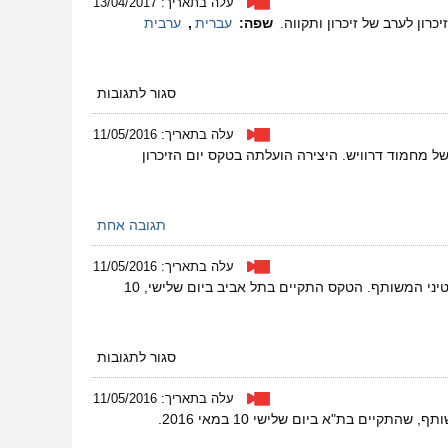
עלה בתאריך: 13/04/2017
|
רון לערב של זיכרון ותקווה.
שפה:
עברית
,
ערבית
יחסים
א-סימטריים
על
סגור לתגובות
עזרו
לקיים
עלה בתאריך: 11/05/2016
את
 מחמוד דרוויש. היצירה הועלתה בטקס יום הזיכרון
טקס
יום
הזיכרון
המשותף
תגובה אחת
עלה בתאריך: 11/05/2016
מקהלת ראנא (שירנה לשעבר), בשיר חד גדיא החותם בדרך קבע את טקס יום הזיכרון הישראלי-פלסטיני המשותף. הטקס התקיים בתל אביב ביום שלישי, 10
על
סגור לתגובות
חד
גדיא
עלה בתאריך: 11/05/2016
יים בת"א ביום שלישי 10 במאי 2016.