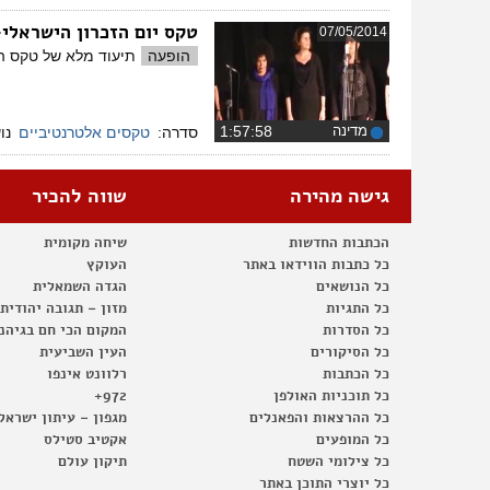
טקס יום הזכרון הישראלי-פלסטיני 
07/05/2014
הופעה
תיעוד מלא של טקס הזיכ
מדינה
‏1:57:58
סדרה:
טקסים אלטרנטיביים
נו
גישה מהירה
שווה להכיר
הכתבות החדשות
שיחה מקומית
כל כתבות הווידאו באתר
העוקץ
כל הנושאים
הגדה השמאלית
כל התגיות
מזון – תגובה יהודית
כל הסדרות
המקום הכי חם בגיהנ
כל הסיקורים
העין השביעית
כל הכתבות
רלוונט אינפו
כל תוכניות האולפן
972+
כל ההרצאות והפאנלים
מגפון – עיתון ישראל
כל המופעים
אקטיב סטילס
כל צילומי השטח
תיקון עולם
כל יוצרי התוכן באתר