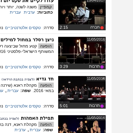
עזרו לקיים את טקס יום ה
13/04/2017
קמפיין
משנה לשנה, יותר ויות
כתוביות:
ערבית
עברית
חברה
‏2:15
סדרה:
טקסים אלטרנטיביים
נו
ניצן רסלר במחול למילים 
11/05/2016
הופעה
קטע מחול שביצעה רקד
המשותף הישראלי-פלסטיני 2016.
תרבות
‏3:29
סדרה:
טקסים אלטרנטיביים
נו
חד גדיא
11/05/2016
(לצפיה בכתבת הוידאו)
הופעה
במאי 2016. ​
שפה:
עברית
,
ער
תרבות
‏5:01
סדרה:
טקסים אלטרנטיביים
נו
תפילת האמהות
11/05/2016
(לצפיה בכתבת
הופעה
מקהלת ראנא, דנה ברגר,
שפה:
עברית
,
ערבית