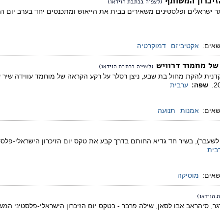
זיכרון המשותף
(לצפיה בכתבת הוידאו)
ר ישראלים ופלסטינים משאירים בבית את הייאוש ומתכנסים יחד בערב יום הזיכ
שאים:
אקטיביזם
דמוקרטיה
של מחמוד דרוויש
(לצפיה בכתבת הוידאו)
נית להקת מחול בת שבע, ניצן רסלר על רקע הקראה של מוחמד עווידה שיר של
שפה:
ערבית
שאים:
אמנות
תנועה
בית
שאים:
מוסיקה
 הוידאו)
 סיהראב אבו לסאן, שילה פרבר - בטקס יום הזיכרון הישראלי-פלסטיני המשותף, שהתק