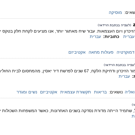
שאים:
מוסיקה
(לצפיה בכתבת הוידאו)
 הזיכרון ויום העצמאות. עבור שיח מאתגר יותר, אנו מציעים לקחת חלק בטקס 
עברית
כתוביות:
עברית
דמוקרטיה
פעולות מחאה
אקטיביזם
צפיה בכתבת הוידאו)
יום השואה 2015 - שימור הזיכרון ודחיקת הלקח, 67 שנים לפרשת דיר יאס
:
עברית
ואליה
נושאים:
בריאות
תקשורת עצמאית
אקטיביזם
נשים ומגדר
)
, שתמיד הייתה מדורת נסדקה בשנים האחרונות, כאשר המשפחות השכולות יוצ
ת