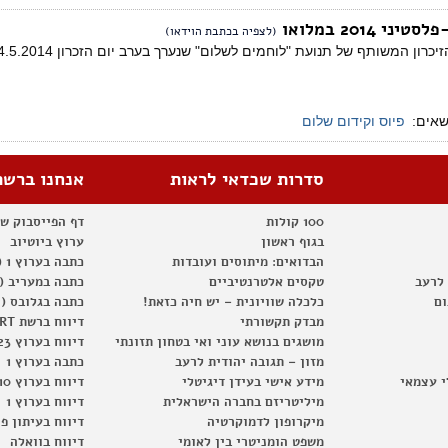
2014 במלואו
(לצפיה בכתבת הוידאו)
רון המשותף של תנועת "לוחמים לשלום" שנערך בערב יום הזכרון 4.5.2014.
שאים:
פיוס וקידום שלום
סדרות שכדאי לראות
אנחנו ברשת
100 קולות
דף הפייסבוק ש
בגוף ראשון
ערוץ ביוטיוב
הבדואים: מיתוסים ועובדות
כתבה בערוץ 1 (2012)
 לרעב
טקסים אלטרנטיביים
כתבה במעריב (2012)
ום
כלכלה שוויונית – יש חיה כזאת!
כתבה בגלובס (2012)
מבדק תקשורתי
דיווח ברשת RT
מושגים בנושא עוני ואי בטחון תזונתי
דיווח בערוץ 23
מזון – תגובה יהודית לרעב
כתבה בערוץ 1
י עצמאי
מידע אישי בעידן דיגיטלי
דיווח בערוץ 10
מיליטריזם בחברה הישראלית
דיווח בערוץ 1
מיקרופון לדמוקרטיה
דיווח בעיתון פ
משפט הומניטרי בין לאומי
דיווח בוואלה