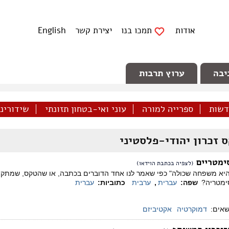
אודות
תמכו בנו
יצירת קשר
English
יבה
ערוץ תרבות
דשות
ספרייה למורה
עוני ואי-בטחון תזונתי
שידורינו 
 זכרון יהודי-פלסטיני
ימטריים
(לצפיה בכתבת הוידאו)
א משפחה שכולה" כפי שאמר לנו אחד הדוברים בכתבה, או שהטקס, שמתקיי
סימטריה?
שפה:
עברית
,
ערבית
כתוביות:
עברית
שאים:
דמוקרטיה
אקטיביזם