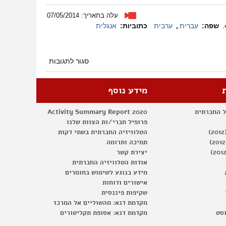
עלה בתאריך: 07/05/2014
שפה:
עברית
,
ערבית
כתוביות:
אנגלית
על
סגור לתגובות
טקס
יום
הזכרון
מידע נוסף
הישראלי-פלסטיני
2014
ל החברתית
Activity Summary Report 2020
במלואו
פרופיל חברי/ות הצוות שלנו
הטלוויזיה החברתית בשתי דקות
תמיכה ותרומה
יצירת קשר
אודות הטלוויזיה החברתית
מידע בנוגע לשימוש בחומרים
אישורים ודוחות
שקיפות פיננסית
מקדמת דנא: מהשוליים אל המרכז
וסט
מקדמת דנא: אסופת תקליטורים