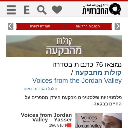
כללי
9
הכתבות החדשות
ספרייה למורה
עוני ו
title
keyboard
visibility_off
ביטול הבהובים
ניווט מקלדת
סימון כותרות
נמצאו
76
כתבות בסדרה
זום
קולות מהבקעה
/
zoom_in
zoom_out
Voices from the Jordan Valley
התרחק
התקרב
»
לכל הסדרות באתר
פלסטיניות ופלסטינים מבקעת הירדן מספרים על
החיים בבקעה.
גופנים
Voices from Jordan
add_circle_outline
remove_circle_outline
Valley – Yasser
Increase font
Decrease font
19/07/18