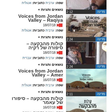
שפה:
ערבית
כתוביות:
אנגלית
spellcheck
נושאים ותגיות »
מדינה
‏2:12
גופן קריא
Voices from Jordan
Valley – Raqiya
18/07/18
שפה:
ערבית
כתוביות:
אנגלית
ניגודיות צבעים
נושאים ותגיות »
מדינה
‏2:24
קולות מהבקעה –
brightness_low
brightness_high
סיפורה של רקיה
ניגודיות בהירה
ניגודיות כהה
18/07/18
שפה:
ערבית
כתוביות:
עברית
נושאים ותגיות »
מדינה
קישורים
‏2:24
Voices from Jordan
Valley – Amer
font_download
format_underlined
16/07/18
קו תחתי לקישורים
סימון קישורים
שפה:
ערבית
כתוביות:
אנגלית
נושאים ותגיות »
מדינה
‏2:11
flag
cached
קולות מהבקעה – סיפורו
של עאמר
איפוס
השארת
16/07/18
כל
משוב