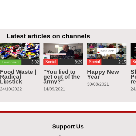
Latest articles on channels
Social
Social
S
Environment
Food Waste |
"You lied to
Happy New
S
Radical
get out of the
Year
Pe
Lipstick
army?"
r
30/08/2021
24/10/2022
14/09/2021
24
Support Us