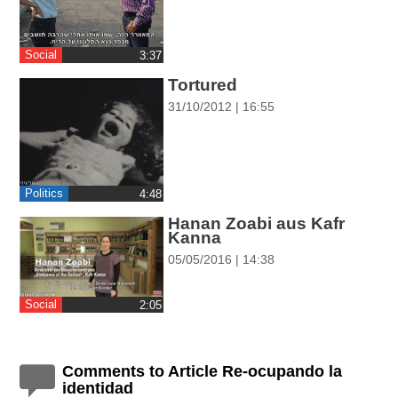
ההגדרות
Social
‎3:37
Tortured
31/10/2012 | 16:55
Politics
‎4:48
Hanan Zoabi aus Kafr
Kanna
05/05/2016 | 14:38
Social
‎2:05
Comments to Article Re-ocupando la
identidad