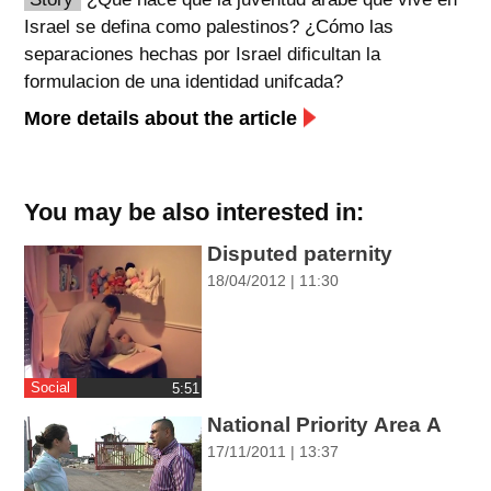
Israel se defina como palestinos? ¿Cómo las
spellcheck
separaciones hechas por Israel dificultan la
גופן קריא
formulacion de una identidad unifcada?
More details about the article
ניגודיות צבעים
brightness_low
brightness_high
You may be also interested in:
ניגודיות בהירה
ניגודיות כהה
Disputed paternity
18/04/2012 | 11:30
קישורים
font_download
format_underlined
קו תחתי לקישורים
סימון קישורים
Social
‎5:51
flag
cached
National Priority Area A
איפוס
השארת
17/11/2011 | 13:37
כל
משוב