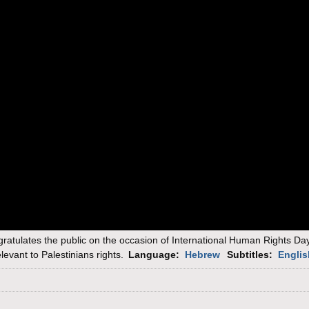
ratulates the public on the occasion of International Human Rights Da
levant to Palestinians rights.
Language:
Hebrew
Subtitles:
Englis