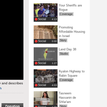
Your Sheriffs are
Rogue
Coverage
Social
‎4:13
Promoting
Affordable Housing
in Israel
Story
Social
0:00
Land Day 38
Studio
Social
‎1:27
Ayalon Highway to
Rabin Square
Coverage
y and describes
Social
‎4:03
h
Tasneem
Hassanin de
Shfar'am
Story