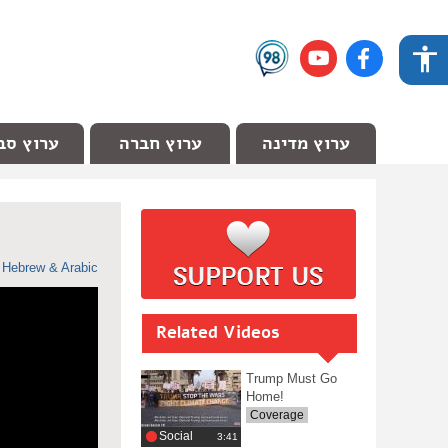
ערוץ מדינה
ערוץ חברה
ערוץ סב
n
Hebrew & Arabic
Related Videos
Trump Must Go
Home!
Coverage
Social
‎3:41