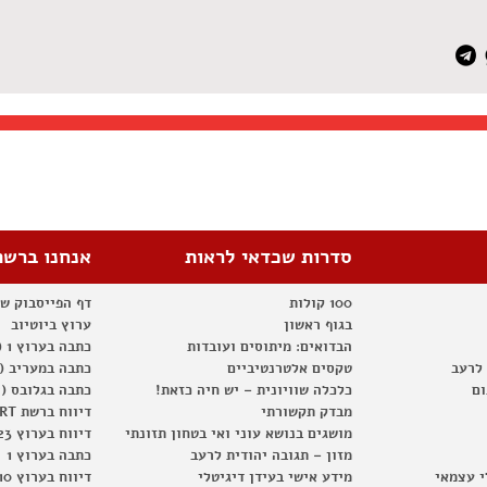
סדרות שכדאי לראות
אנחנו ברשת
100 קולות
דף הפייסבוק ש
בגוף ראשון
ערוץ ביוטיוב
הבדואים: מיתוסים ועובדות
כתבה בערוץ 1 (2012)
 לרעב
טקסים אלטרנטיביים
כתבה במעריב (2012)
ום
כלכלה שוויונית – יש חיה כזאת!
כתבה בגלובס (2012)
מבדק תקשורתי
דיווח ברשת RT
מושגים בנושא עוני ואי בטחון תזונתי
דיווח בערוץ 23
מזון – תגובה יהודית לרעב
כתבה בערוץ 1
י עצמאי
מידע אישי בעידן דיגיטלי
דיווח בערוץ 10