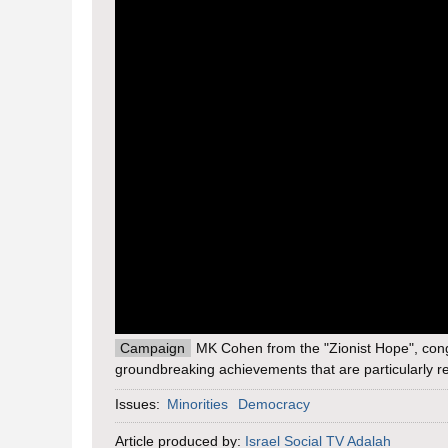
Campaign
MK Cohen from the "Zionist Hope", cong
groundbreaking achievements that are particularly re
Issues:
Minorities
Democracy
Article produced by:
Israel Social TV
Adalah