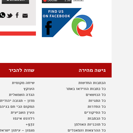
Social
‎1:38
גישה מהירה
שווה להכיר
הכתבות החדשות
שיחה מקומית
כל כתבות הווידאו באתר
העוקץ
כל הנושאים
הגדה השמאלית
כל התגיות
מזון – תגובה יהודית
כל הסדרות
המקום הכי חם בגיהנ
כל הסיקורים
העין השביעית
כל הכתבות
רלוונט אינפו
כל תוכניות האולפן
972+
כל ההרצאות והפאנלים
מגפון – עיתון ישראל