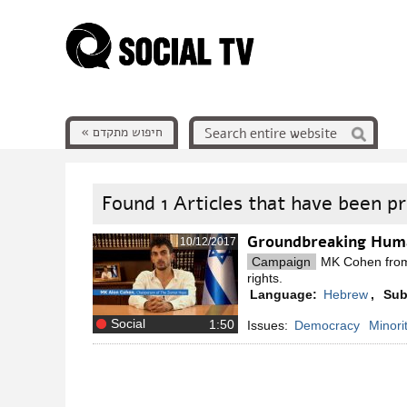
חיפוש מתקדם »
Found
1
Articles that have been 
Groundbreaking Hum
10/12/2017
Campaign
MK Cohen from 
rights.
Language:
Hebrew
,
Sub
Social
Issues:
Democracy
Minori