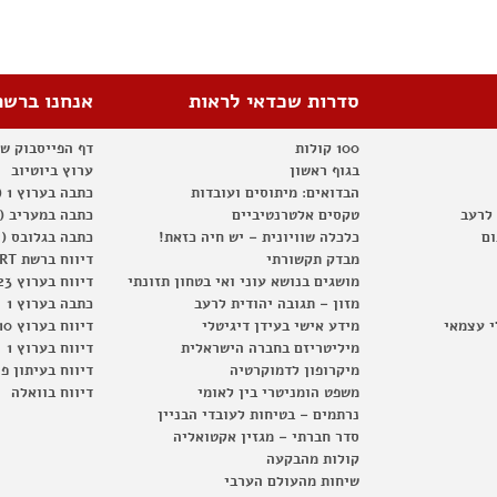
סדרות שכדאי לראות
אנחנו ברשת
100 קולות
דף הפייסבוק ש
בגוף ראשון
ערוץ ביוטיוב
הבדואים: מיתוסים ועובדות
כתבה בערוץ 1 (2012)
 לרעב
טקסים אלטרנטיביים
כתבה במעריב (2012)
ום
כלכלה שוויונית – יש חיה כזאת!
כתבה בגלובס (2012)
מבדק תקשורתי
דיווח ברשת RT
מושגים בנושא עוני ואי בטחון תזונתי
דיווח בערוץ 23
מזון – תגובה יהודית לרעב
כתבה בערוץ 1
י עצמאי
מידע אישי בעידן דיגיטלי
דיווח בערוץ 10
מיליטריזם בחברה הישראלית
דיווח בערוץ 1
מיקרופון לדמוקרטיה
דיווח בעיתון פ
משפט הומניטרי בין לאומי
דיווח בוואלה
נרתמים – בטיחות לעובדי הבניין
סדר חברתי – מגזין אקטואליה
קולות מהבקעה
שיחות מהעולם הערבי