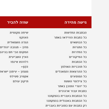
גישה מהירה
שווה להכיר
הכתבות החדשות
שיחה מקומית
כל כתבות הווידאו באתר
העוקץ
כל הנושאים
הגדה השמאלית
כל התגיות
מזון – תגובה יהודית
כל הסדרות
המקום הכי חם בגיהנ
כל הסיקורים
העין השביעית
כל הכתבות
רלוונט אינפו
כל תוכניות האולפן
972+
כל ההרצאות והפאנלים
מגפון – עיתון ישראל
כל המופעים
אקטיב סטילס
כל צילומי השטח
תיקון עולם
כל יוצרי התוכן באתר
כתבות עבור ארגונים
כל הכתבות בעברית בהפקתנו
כל הכתבות באנגלית בהפקתנו
רק כתבות עם כתוביות בעברית