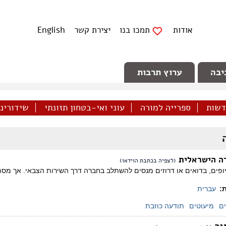
אודות
תמכו בנו
יצירת קשר
English
יבה
ערוץ תרבות
דשות
ספרייה למורה
עוני ואי-בטחון תזונתי
שידורינו 
רה הישראלית
(לצפיה בכתבת הוידאו)
תיופים, בדואים או דרוזים מנסים להשתלב בחברה דרך השירות הצבאי. אך מ
ת:
עברית
ם
מיעוטים
תודעה כוזבת