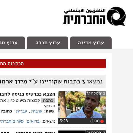
facebook
Youtube
Channel 98
ערוץ מדינה
ערוץ חברה
ערוץ סב
הכתבות הח
נמצאו
3
כתבות שקוריינו ע"י
מידן ארמה
הצבא ככרטיס כניסה לחב
31/12/2013
כתבה
קבוצות מיעוט כגון: א
הצבאי.
שפה:
ערבית
,
עברית
כתוביו
חברה
‏5:28
נושאים:
בדואים
פערים חברתיי