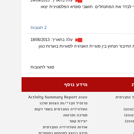
עלה בתאריך: 24/09/2013
כניסה
 לבדר את המתנחלים. תושבי סוסיא הפלסטינית יצאו
לחברה
הישראלית
2 תגובות
עלה בתאריך: 18/06/2013
 הטיקונים, התקיים בשבת 15/6/2013. הפעילים עושים את החיבור הנחוץ בין סוגיית האנרגיה לסוגיות בוערות כגון
על
סגור לתגובות
משט
מחאה
נגד
מידע נוסף
ייצוא
הגז
ל החברתית
Activity Summary Report 2020
פרופיל חברי/ות הצוות שלנו
הטלוויזיה החברתית בשתי דקות
תמיכה ותרומה
יצירת קשר
אודות הטלוויזיה החברתית
מידע בנוגע לשימוש בחומרים