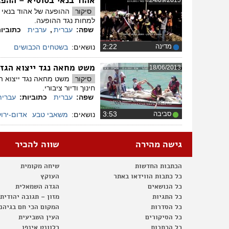
אהוד בנאי בסוסיא – ההפ
24/09/2013
סיקור
ההופעה של אהוד בנאי ב
למחות נגד ההופעה.
שפה:
עברית
,
ערבית
כתוביו
מדינה
‏2:22
נושאים:
בשטחים הכבושים
משט מחאה נגד ייצוא הגז
18/06/2013
סיקור
חינוך ודיור ציבורי.
שפה:
עברית
כתוביות:
עברית
סביבה
‏3:53
נושאים:
משאבי טבע
אדום-ירוק
גישה מהירה
שווה להכיר
הכתבות החדשות
שיחה מקומית
כל כתבות הווידאו באתר
העוקץ
כל הנושאים
הגדה השמאלית
כל התגיות
מזון – תגובה יהודית
כל הסדרות
המקום הכי חם בגיהנ
כל הסיקורים
העין השביעית
כל הכתבות
רלוונט אינפו