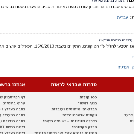
גנה
(לצפיה בכתבת הוידאו)
סוסיא שבדרום הר חברון עוררה סערה ציבורית סביב הופעתו בשטח כבוש כדי
ת:
עברית
(לצפיה בכתבת הוידאו)
משט מחאה נגד ייצוא הגז הטבעי לחו"ל ע"י
אנרגיה
סדרות שכדאי לראות
אנחנו ברשת
100 קולות
דף הפייסבוק ש
בגוף ראשון
ערוץ ביוטיוב
הבדואים: מיתוסים ועובדות
כתבה בערוץ 1 (2012)
 לרעב
טקסים אלטרנטיביים
כתבה במעריב (2012)
ום
כלכלה שוויונית – יש חיה כזאת!
כתבה בגלובס (2012)
מבדק תקשורתי
דיווח ברשת RT
מושגים בנושא עוני ואי בטחון תזונתי
דיווח בערוץ 23