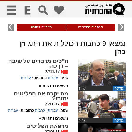
כללי
9
הכתבות החדשות
ספרייה למורה
עוני ו
title
keyboard
visibility_off
נמצאו
9
כתבות הכוללות את התג
רן
ביטול הבהובים
ניווט מקלדת
סימון כותרות
כהן
ח"כים מדברים על שיבה
– רן כהן
זום
27/11/17
שפה:
עברית
כתוביות:
עברית
zoom_in
zoom_out
נושאים ותגיות »
התרחק
התקרב
מדינה
‏1:57
מה יקרה אם הפליטים
יחזרו?
26/06/17
גופנים
שפה:
עברית
,
ערבית
כתוביות:
עברית
נושאים ותגיות »
מדינה
‏4:44
add_circle_outline
remove_circle_outline
מרפאת הפליטים
Increase font
Decrease font
27/06/13