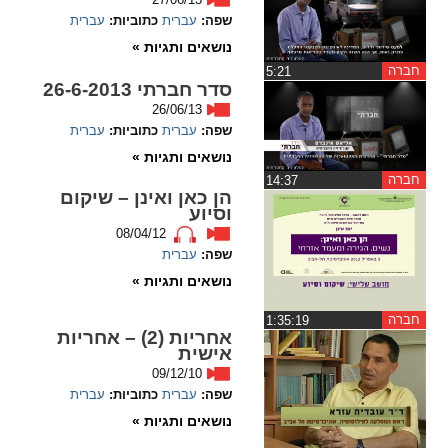
שפה:
עברית
כתוביות:
עברית
spellcheck
נושאים ותגיות »
גופן קריא
חברה
‏5:21
סדר חברתי 26-6-2013
26/06/13
ניגודיות צבעים
שפה:
עברית
כתוביות:
עברית
נושאים ותגיות »
brightness_low
brightness_high
חברה
‏14:37
הן כאן ואינן – שיקום
ניגודיות בהירה
ניגודיות כהה
וסיוע
08/04/12
שפה:
עברית
קישורים
נושאים ותגיות »
font_download
format_underlined
חברה
‏1:35:19
אחריות (2) – אחריות
קו תחתי לקישורים
סימון קישורים
אישית
09/12/10
flag
cached
שפה:
עברית
כתוביות:
עברית
איפוס
השארת
נושאים ותגיות »
כל
משוב