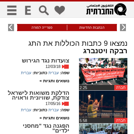
כללי
9
הכתבות החדשות
ספרייה למורה
עוני ו
title
keyboard
visibility_off
נמצאו
9
כתבות הכוללות את התג
ביטול הבהובים
ניווט מקלדת
סימון כותרות
רבקה ויטנברג
צועדות נגד הגירוש
12/03/18
זום
שפה:
עברית
כתוביות:
עברית
נושאים ותגיות »
zoom_in
zoom_out
חברה
התרחק
התקרב
‏2:25
הדלקת משואות לישראל
צודקת, שוויונית וראויה
17/05/16
גופנים
שפה:
עברית
כתוביות:
עברית
נושאים ותגיות »
חברה
‏5:58
add_circle_outline
remove_circle_outline
הפגנה נגד "מחסני
Increase font
Decrease font
ילדים"