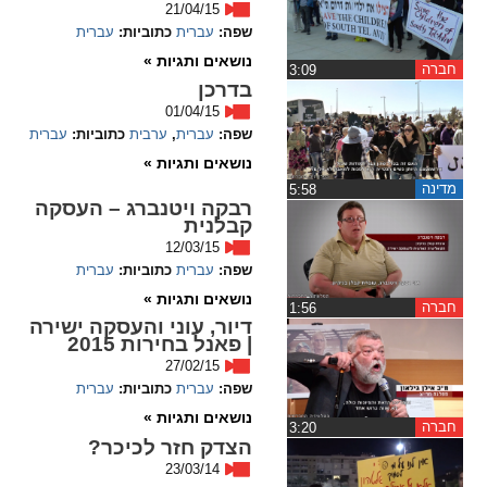
21/04/15
שפה:
עברית
כתוביות:
עברית
spellcheck
נושאים ותגיות »
גופן קריא
חברה
‏3:09
בדרכן
01/04/15
שפה:
עברית
,
ערבית
כתוביות:
עברית
ניגודיות צבעים
נושאים ותגיות »
brightness_low
brightness_high
מדינה
‏5:58
רבקה ויטנברג – העסקה
ניגודיות בהירה
ניגודיות כהה
קבלנית
12/03/15
שפה:
עברית
כתוביות:
עברית
קישורים
נושאים ותגיות »
חברה
‏1:56
דיור, עוני והעסקה ישירה
font_download
format_underlined
| פאנל בחירות 2015
קו תחתי לקישורים
סימון קישורים
27/02/15
שפה:
עברית
כתוביות:
עברית
flag
cached
נושאים ותגיות »
חברה
‏3:20
הצדק חזר לכיכר?
איפוס
השארת
23/03/14
כל
משוב