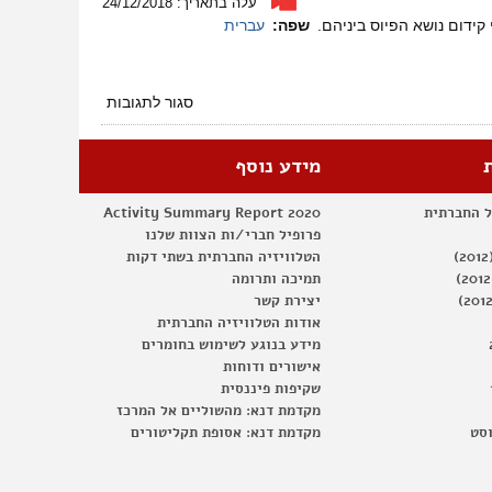
עלה בתאריך: 24/12/2018
או
קידום נושא הפיוס ביניהם.
שפה:
עברית
חברה
משותפת?
על
סגור לתגובות
נתיב
לשלום
בנווה
מידע נוסף
חנה
ל החברתית
Activity Summary Report 2020
פרופיל חברי/ות הצוות שלנו
הטלוויזיה החברתית בשתי דקות
תמיכה ותרומה
יצירת קשר
אודות הטלוויזיה החברתית
מידע בנוגע לשימוש בחומרים
אישורים ודוחות
שקיפות פיננסית
מקדמת דנא: מהשוליים אל המרכז
וסט
מקדמת דנא: אסופת תקליטורים