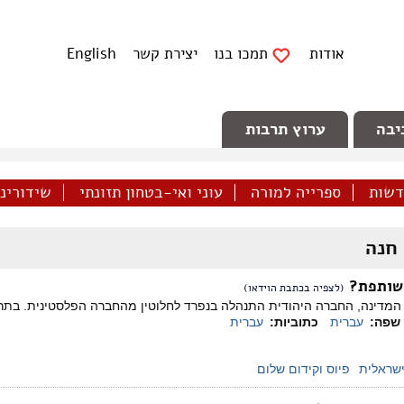
אודות
תמכו בנו
יצירת קשר
English
יבה
ערוץ תרבות
דשות
ספרייה למורה
עוני ואי-בטחון תזונתי
שידורינו 
 חנה
שותפת?
(לצפיה בכתבת הוידאו)
המדינה, החברה היהודית התנהלה בנפרד לחלוטין מהחברה הפלסטינית. בתרב
שפה:
עברית
כתוביות:
עברית
שראלית
פיוס וקידום שלום