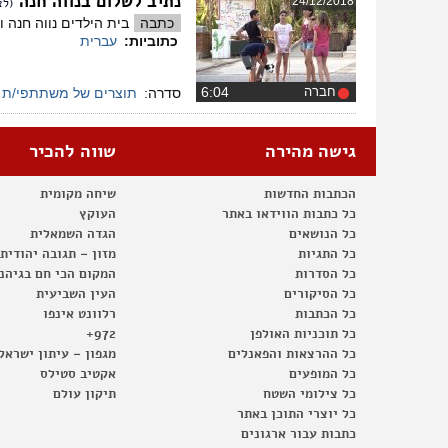
נתיב לשלום בנווה חנה
24/12/2018
(לצ
כתבה
בית הילדים נווה חנה 
כתוביות:
עברית
חברה
‏6:04
סדרה:
תוצרים של משתתפי/ת ס
גישה מהירה
שווה להכיר
הכתבות החדשות
שיחה מקומית
כל כתבות הווידאו באתר
העוקץ
כל הנושאים
הגדה השמאלית
כל התגיות
מזון – תגובה יהודית
כל הסדרות
המקום הכי חם בגיהנ
כל הסיקורים
העין השביעית
כל הכתבות
רלוונט אינפו
כל תוכניות האולפן
972+
כל ההרצאות והפאנלים
מגפון – עיתון ישראל
כל המופעים
אקטיב סטילס
כל צילומי השטח
תיקון עולם
כל יוצרי התוכן באתר
כתבות עבור ארגונים