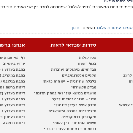
פיה בכתבת הוידאו)
ופנימיית היום המעורבת "נתיב לשלום" שמטרתה לחבר בין שני העמים תוך כדי 
מינר עיתונות שלום
נושאים:
חינוך
סדרות שכדאי לראות
אנחנו ברשת
100 קולות
דף הפייסבוק ש
בגוף ראשון
ערוץ ביוטיוב
הבדואים: מיתוסים ועובדות
כתבה בערוץ 1 (2012)
 לרעב
טקסים אלטרנטיביים
כתבה במעריב (2012)
ום
כלכלה שוויונית – יש חיה כזאת!
כתבה בגלובס (2012)
מבדק תקשורתי
דיווח ברשת RT
מושגים בנושא עוני ואי בטחון תזונתי
דיווח בערוץ 23
מזון – תגובה יהודית לרעב
כתבה בערוץ 1
י עצמאי
מידע אישי בעידן דיגיטלי
דיווח בערוץ 10
מיליטריזם בחברה הישראלית
דיווח בערוץ 1
מיקרופון לדמוקרטיה
דיווח בעיתון פ
משפט הומניטרי בין לאומי
דיווח בוואלה
נרתמים – בטיחות לעובדי הבניין