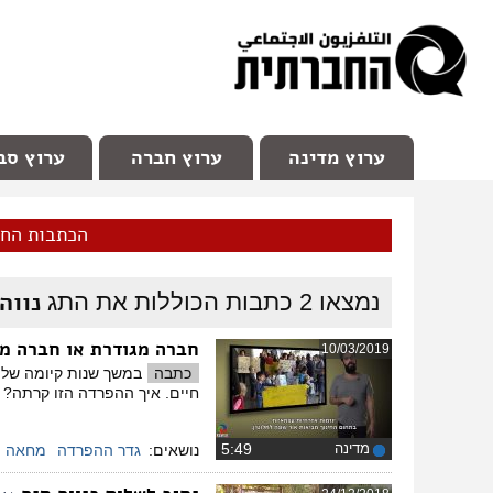
facebook
Youtube
Channel 98
ערוץ מדינה
ערוץ חברה
ערוץ סב
הכתבות הח
נווה
נמצאו
2
כתבות הכוללות את התג
חברה מגודרת או חברה מ
10/03/2019
כתבה
במשך שנות קיומה של 
חיים. איך ההפרדה הזו קרתה?
מדינה
‏5:49
נושאים:
גדר ההפרדה
מחאה י