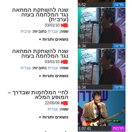
מדינה
‏5:52
שנה להשתקת המחאה
spellcheck
נגד המלחמה בעזה
גופן קריא
(ערבית)
03/01/10
שפה:
עברית
כתוביות:
ערבית
ניגודיות צבעים
נושאים ותגיות »
מדינה
‏6:34
שנה להשתקת המחאה
brightness_low
brightness_high
נגד המלחמה בעזה
ניגודיות בהירה
ניגודיות כהה
03/01/10
שפה:
עברית
כתוביות:
עברית
נושאים ותגיות »
קישורים
מדינה
‏6:34
לחיי המלחמות שבדרך –
font_download
format_underlined
המופע המלא
קו תחתי לקישורים
סימון קישורים
22/05/09
שפה:
עברית
flag
cached
נושאים ותגיות »
איפוס
השארת
כל
משוב
תרבות
‏1:07:41