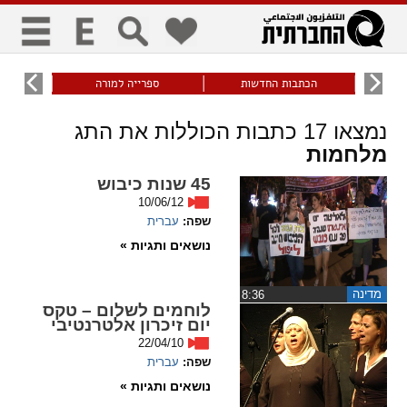
כללי
9
הכתבות החדשות
ספרייה למורה
עוני ו
title
keyboard
visibility_off
נמצאו
17
כתבות הכוללות את התג
ביטול הבהובים
ניווט מקלדת
סימון כותרות
מלחמות
45 שנות כיבוש
10/06/12
זום
שפה:
עברית
נושאים ותגיות »
zoom_in
zoom_out
התרחק
התקרב
מדינה
‏8:36
לוחמים לשלום – טקס
יום זיכרון אלטרנטיבי
גופנים
22/04/10
שפה:
עברית
add_circle_outline
remove_circle_outline
נושאים ותגיות »
Increase font
Decrease font