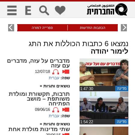
כללי
9
הכתבות החדשות
ספרייה למורה
עוני ו
title
keyboard
visibility_off
נמצאו
6
כתבות הכוללות את התג
ביטול הבהובים
ניווט מקלדת
סימון כותרות
לימור יהודה
מדברים על עזה, מדברים
עם עזה
זום
12/07/18
שפה:
עברית
zoom_in
zoom_out
נושאים ותגיות »
התרחק
התקרב
מדינה
‏1:47:30
תרבות, תקשורת ומולדת
משותפת – מושב
הפתיחה
09/06/16
גופנים
שפה:
עברית
מדינה
‏1:54:22
add_circle_outline
remove_circle_outline
נושאים ותגיות »
שתי מדינות מולדת אחת
Increase font
Decrease font