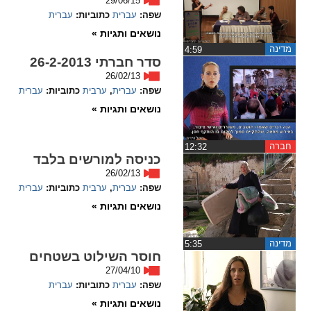
29/06/15
שפה:
עברית
כתוביות:
עברית
spellcheck
נושאים ותגיות »
גופן קריא
מדינה
‏4:59
סדר חברתי 26-2-2013
26/02/13
ניגודיות צבעים
שפה:
עברית
,
ערבית
כתוביות:
עברית
נושאים ותגיות »
brightness_low
brightness_high
ניגודיות בהירה
ניגודיות כהה
חברה
‏12:32
כניסה למורשים בלבד
26/02/13
קישורים
שפה:
עברית
,
ערבית
כתוביות:
עברית
נושאים ותגיות »
font_download
format_underlined
קו תחתי לקישורים
סימון קישורים
מדינה
‏5:35
חוסר השילוט בשטחים
flag
cached
27/04/10
איפוס
השארת
שפה:
עברית
כתוביות:
עברית
כל
משוב
נושאים ותגיות »