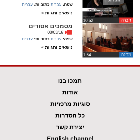
שפה:
עברית
כתוביות:
עברית
spellcheck
נושאים ותגיות »
גופן קריא
חברה
‏10:52
מסמכים אסורים
08/03/16
שפה:
עברית
כתוביות:
עברית
ניגודיות צבעים
נושאים ותגיות »
brightness_low
brightness_high
מדינה
‏1:54
ניגודיות בהירה
ניגודיות כהה
תמכו בנו
קישורים
אודות
font_download
format_underlined
סוגיות מרכזיות
קו תחתי לקישורים
סימון קישורים
כל הסדרות
flag
cached
יצירת קשר
איפוס
השארת
כל
משוב
English channel