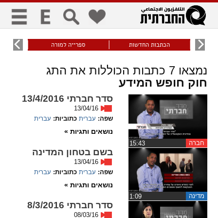
כללי
9
הכתבות החדשות
ספרייה למורה
עוני ו
title
keyboard
visibility_off
נמצאו
7
כתבות הכוללות את התג
ביטול הבהובים
ניווט מקלדת
סימון כותרות
חוק חופש המידע
סדר חברתי 13/4/2016
13/04/16
זום
שפה:
עברית
כתוביות:
עברית
נושאים ותגיות »
zoom_in
zoom_out
התרחק
התקרב
חברה
‏15:43
בשם בטחון המדינה
13/04/16
שפה:
עברית
כתוביות:
עברית
גופנים
נושאים ותגיות »
מדינה
‏1:09
add_circle_outline
remove_circle_outline
סדר חברתי 8/3/2016
Increase font
Decrease font
08/03/16