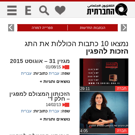
כללי
9
הכתבות החדשות
ספרייה למורה
עוני ו
title
keyboard
visibility_off
נמצאו
10
כתבות הכוללות את התג
ביטול הבהובים
ניווט מקלדת
סימון כותרות
הזכות להפגין
מגזין 31 – אוגוסט 2015
01/08/15
זום
שפה:
עברית
כתוביות:
עברית
נושאים ותגיות »
zoom_in
zoom_out
התרחק
התקרב
חברה
‏29:11
הזכותון המצולם למפגין
– חלק ד'
14/02/13
גופנים
שפה:
עברית
כתוביות:
עברית
נושאים ותגיות »
add_circle_outline
remove_circle_outline
Increase font
Decrease font
חברה
‏4:05