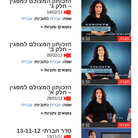
הזכותון המצולם למפגין
– חלק ג'
spellcheck
14/02/13
גופן קריא
שפה:
עברית
כתוביות:
עברית
נושאים ותגיות »
חברה
ניגודיות צבעים
‏9:33
הזכותון המצולם למפגין
– חלק ב'
brightness_low
brightness_high
05/02/13
ניגודיות בהירה
ניגודיות כהה
שפה:
עברית
כתוביות:
עברית
נושאים ותגיות »
חברה
קישורים
‏5:33
הזכותון המצולם למפגין
– חלק א'
font_download
format_underlined
28/01/13
קו תחתי לקישורים
סימון קישורים
שפה:
עברית
כתוביות:
עברית
נושאים ותגיות »
flag
cached
חברה
‏9:32
איפוס
השארת
סדר חברתי 13-11-12
כל
משוב
13/11/12