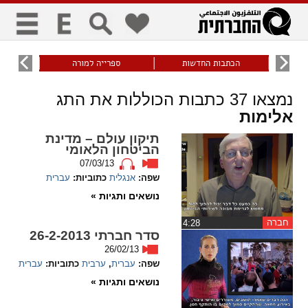
כללי
9
הכתבות החדשות
ספרייה למורה
עוני ו
title
keyboard
visibility_off
נמצאו
37
כתבות הכוללות את התג
ביטול הבהובים
ניווט מקלדת
סימון כותרות
אלימות
תיקון עולם – מדינת
הביטחון הלאומי
זום
07/03/13
שפה:
אנגלית
כתוביות:
עברית
zoom_in
zoom_out
נושאים ותגיות »
התרחק
התקרב
חברה
‏4:28
סדר חברתי 26-2-2013
26/02/13
גופנים
שפה:
עברית
,
ערבית
כתוביות:
עברית
נושאים ותגיות »
add_circle_outline
remove_circle_outline
Increase font
Decrease font