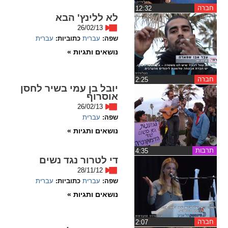
חברה
‏12:32
לא ללינץ' הבא
spellcheck
26/02/13
גופן קריא
שפה:
עברית
כתוביות:
עברית
נושאים ותגיות »
ניגודיות צבעים
חברה
‏2:25
יובל בן עמי בשיר לחסן
brightness_low
brightness_high
אוסרוף
ניגודיות בהירה
ניגודיות כהה
26/02/13
שפה:
עברית
נושאים ותגיות »
קישורים
תרבות
‏4:35
די לטרור נגד נשים
font_download
format_underlined
28/11/12
קו תחתי לקישורים
סימון קישורים
שפה:
עברית
כתוביות:
עברית
נושאים ותגיות »
flag
cached
איפוס
השארת
כל
משוב
חברה
‏2:07