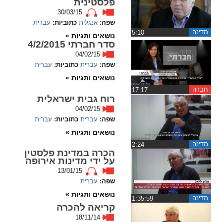
פלסטינית
30/03/15
spellcheck
שפה:
אנגלית
כתוביות:
עברית
גופן קריא
מדינה
‏5:10
נושאים ותגיות »
סדר חברתי 4/2/2015
04/02/15
ניגודיות צבעים
שפה:
עברית
כתוביות:
עברית
נושאים ותגיות »
brightness_low
brightness_high
חברה
‏17:17
ניגודיות בהירה
ניגודיות כהה
רוח גבית ישראלית
04/02/15
שפה:
עברית
כתוביות:
עברית
קישורים
נושאים ותגיות »
מדינה
‏2:24
הכרה במדינת פלסטין
font_download
format_underlined
על ידי מדינות אירופה
קו תחתי לקישורים
סימון קישורים
13/01/15
שפה:
עברית
flag
cached
נושאים ותגיות »
מדינה
‏1:35:59
איפוס
השארת
קריאה להכרה
כל
משוב
18/11/14