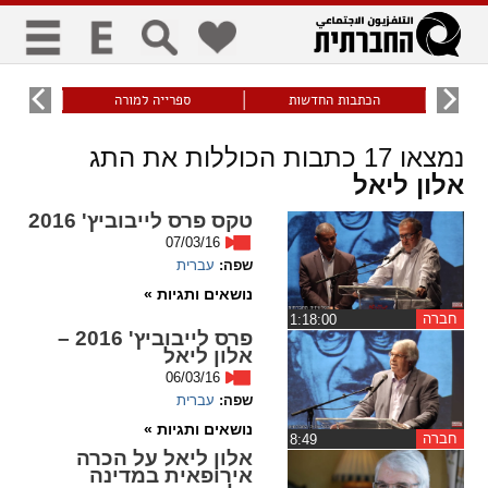
כללי
9
הכתבות החדשות
ספרייה למורה
עוני ו
title
keyboard
visibility_off
נמצאו
17
כתבות הכוללות את התג
ביטול הבהובים
ניווט מקלדת
סימון כותרות
אלון ליאל
טקס פרס לייבוביץ' 2016
07/03/16
זום
שפה:
עברית
נושאים ותגיות »
zoom_in
zoom_out
חברה
התרחק
התקרב
‏1:18:00
פרס לייבוביץ' 2016 –
אלון ליאל
06/03/16
גופנים
שפה:
עברית
נושאים ותגיות »
חברה
‏8:49
add_circle_outline
remove_circle_outline
אלון ליאל על הכרה
Increase font
Decrease font
אירופאית במדינה