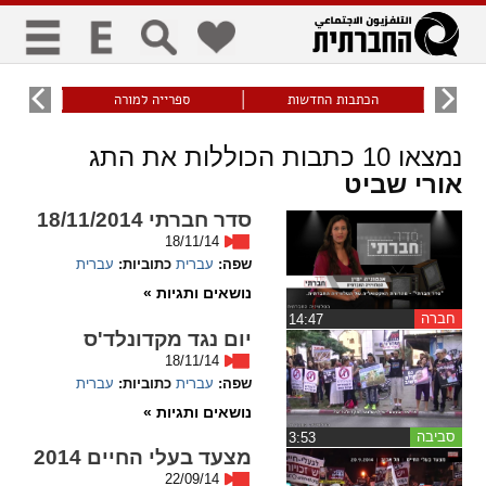
כללי
9
הכתבות החדשות
ספרייה למורה
עוני ו
title
keyboard
visibility_off
נמצאו
10
כתבות הכוללות את התג
ביטול הבהובים
ניווט מקלדת
סימון כותרות
אורי שביט
סדר חברתי 18/11/2014
18/11/14
זום
שפה:
עברית
כתוביות:
עברית
נושאים ותגיות »
zoom_in
zoom_out
התרחק
התקרב
חברה
‏14:47
יום נגד מקדונלד'ס
18/11/14
שפה:
עברית
כתוביות:
עברית
גופנים
נושאים ותגיות »
סביבה
‏3:53
add_circle_outline
remove_circle_outline
מצעד בעלי החיים 2014
Increase font
Decrease font
22/09/14