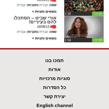
ההגדרות
שפה:
עברית
כתוביות:
עברית
נושאים ותגיות »
סביבה
‏2:30
אורי שביט – הסתכלו
להם בעיניים!
19/08/13
שפה:
עברית
כתוביות:
עברית
נושאים ותגיות »
סביבה
‏1:59
תמכו בנו
אודות
סוגיות מרכזיות
כל הסדרות
יצירת קשר
English channel