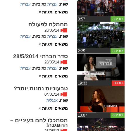
שפה:
עברית
כתוביות:
עברית
spellcheck
נושאים ותגיות »
גופן קריא
סביבה
‏3:57
מחמלה לפעולה
28/05/14
שפה:
עברית
כתוביות:
עברית
ניגודיות צבעים
נושאים ותגיות »
brightness_low
brightness_high
סביבה
‏2:25
סדר חברתי 28/5/2014
ניגודיות בהירה
ניגודיות כהה
28/05/14
שפה:
עברית
כתוביות:
עברית
נושאים ותגיות »
קישורים
חברה
‏19:33
טבעוניות נהנות יותר?
font_download
format_underlined
04/01/14
קו תחתי לקישורים
סימון קישורים
שפה:
אנגלית
נושאים ותגיות »
flag
cached
סביבה
‏13:07
תסתכלו להם בעיניים –
איפוס
השארת
ההפגנה!
כל
משוב
26/08/13