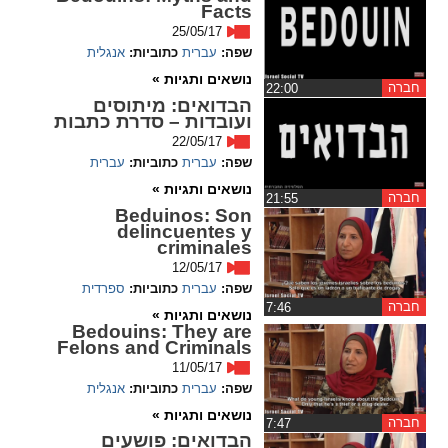
Facts
25/05/17
spellcheck
שפה:
עברית
כתוביות:
אנגלית
גופן קריא
נושאים ותגיות »
חברה
‏22:00
הבדואים: מיתוסים
ועובדות – סדרת כתבות
ניגודיות צבעים
22/05/17
שפה:
עברית
כתוביות:
עברית
brightness_low
brightness_high
נושאים ותגיות »
ניגודיות בהירה
ניגודיות כהה
חברה
‏21:55
Beduinos: Son
delincuentes y
criminales
קישורים
12/05/17
שפה:
עברית
כתוביות:
ספרדית
חברה
‏7:46
font_download
format_underlined
נושאים ותגיות »
Bedouins: They are
קו תחתי לקישורים
סימון קישורים
Felons and Criminals
11/05/17
flag
cached
שפה:
עברית
כתוביות:
אנגלית
איפוס
השארת
נושאים ותגיות »
חברה
‏7:47
כל
משוב
הבדואים: פושעים