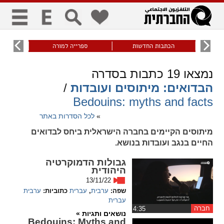
כללי
9
הכתבות החדשות
ספרייה למורה
עוני ו
title
keyboard
visibility_off
נמצאו
19
כתבות בסדרה
ביטול הבהובים
ניווט מקלדת
סימון כותרות
הבדואים: מיתוסים ועובדות
/
Bedouins: myths and facts
זום
»
לכל הסדרות באתר
מיתוסים הקיימים בחברה הישראלית ביחס לבדואים
zoom_in
zoom_out
החיים בנגב ועובדות בנושא.
התרחק
התקרב
גבולות הדמוקרטיה
היהודית
13/11/22
גופנים
שפה:
ערבית
,
עברית
כתוביות:
ערבית
עברית
add_circle_outline
remove_circle_outline
חברה
‏4:35
נושאים ותגיות »
Increase font
Decrease font
Bedouins: Myths and