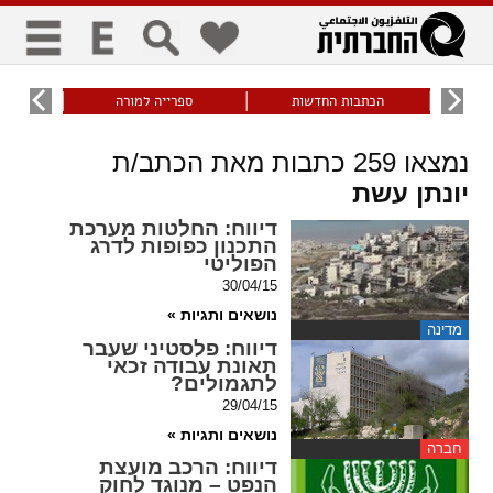
כללי
9
הכתבות החדשות
ספרייה למורה
עוני ו
title
keyboard
visibility_off
נמצאו
259
כתבות מאת הכתב/ת
ביטול הבהובים
ניווט מקלדת
סימון כותרות
יונתן עשת
דיווח
: החלטות מערכת
התכנון כפופות לדרג
זום
הפוליטי
30/04/15
zoom_in
zoom_out
נושאים ותגיות »
התרחק
התקרב
מדינה
דיווח
: פלסטיני שעבר
תאונת עבודה זכאי
לתגמולים?
גופנים
29/04/15
נושאים ותגיות »
חברה
add_circle_outline
remove_circle_outline
דיווח
: הרכב מועצת
Increase font
Decrease font
הנפט – מנוגד לחוק