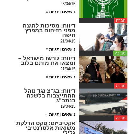
28/04/15
spellcheck
נושאים ותגיות »
גופן קריא
חברה
דיווח
: מסיכות להגנה
מפני הזיהום במפרץ
חיפה
ניגודיות צבעים
21/04/15
נושאים ותגיות »
brightness_low
brightness_high
סביבה
דיווח
: גורשו מישראל –
ניגודיות בהירה
ניגודיות כהה
ומצאו את מותם בלוב
21/04/15
נושאים ותגיות »
קישורים
חברה
דיווח
: בג"צ נגד נוהל
font_download
format_underlined
ההתייצבות בלשכה
בנתב"ג
קו תחתי לקישורים
סימון קישורים
19/04/15
נושאים ותגיות »
flag
cached
חברה
אקטיביזם
: טקס הדלקת
איפוס
השארת
משואות אלטרנטיבי
כל
משוב
גלילי