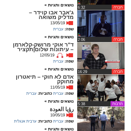
נושאים ותגיות »
חברה
‏6:32
spellcheck
ג'אבר אבו קוידר –
מדליק משואה
גופן קריא
13/05/19
שפה:
עברית
נושאים ותגיות »
ניגודיות צבעים
חברה
‏2:06
ד"ר אוקי מרושק-קלארמן
– עיתונות שלום|תקציר
brightness_low
brightness_high
12/05/19
ניגודיות בהירה
ניגודיות כהה
שפה:
עברית
נושאים ותגיות »
חברה
‏16:29
אדם לא חוקי – תיאטרון
קישורים
מחוקק
11/05/19
font_download
format_underlined
שפה:
עברית
כתוביות:
עברית
קו תחתי לקישורים
סימון קישורים
נושאים ותגיות »
תרבות
‏5:38
رؤيا العودة
flag
cached
10/05/19
איפוס
השארת
שפה:
עברית
כתוביות:
ערבית
אנגלית
כל
משוב
נושאים ותגיות »