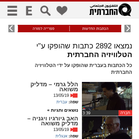
כללי
9
הכתבות החדשות
ספרייה למורה
עוני ו
title
keyboard
visibility_off
נמצאו
2892
כתבות שהופקו ע"י
ביטול הבהובים
ניווט מקלדת
סימון כותרות
הטלוויזיה החברתית
כל הכתבות בעברית שהופקו על ידי הטלוויזיה
זום
החברתית
הלל גרמי – מדליק
zoom_in
zoom_out
משואה
התרחק
התקרב
13/05/19
שפה:
עברית
נושאים ותגיות »
חברה
‏3:39
גופנים
האב גיורגיו ויגניה –
מדליק משואה
add_circle_outline
remove_circle_outline
13/05/19
Increase font
Decrease font
שפה:
אנגלית