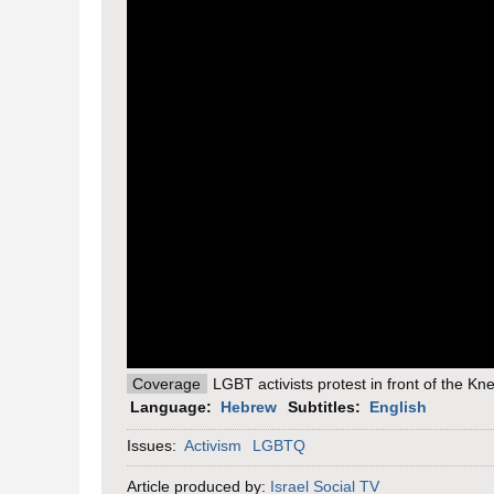
Coverage
LGBT activists protest in front of the K
Language:
Hebrew
Subtitles:
English
Issues:
Activism
LGBTQ
Article produced by:
Israel Social TV