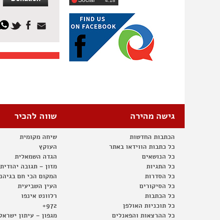
Social
‎4:18
גישה מהירה
שווה להכיר
הכתבות החדשות
שיחה מקומית
כל כתבות הווידאו באתר
העוקץ
כל הנושאים
הגדה השמאלית
כל התגיות
מזון – תגובה יהודית
כל הסדרות
המקום הכי חם בגיהנ
כל הסיקורים
העין השביעית
כל הכתבות
רלוונט אינפו
כל תוכניות האולפן
972+
כל ההרצאות והפאנלים
מגפון – עיתון ישראל