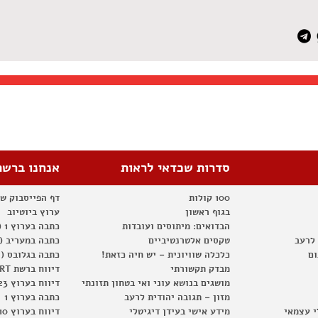
סדרות שכדאי לראות
אנחנו ברשת
100 קולות
דף הפייסבוק ש
בגוף ראשון
ערוץ ביוטיוב
הבדואים: מיתוסים ועובדות
כתבה בערוץ 1 (2012)
 לרעב
טקסים אלטרנטיביים
כתבה במעריב (2012)
ום
כלכלה שוויונית – יש חיה כזאת!
כתבה בגלובס (2012)
מבדק תקשורתי
דיווח ברשת RT
מושגים בנושא עוני ואי בטחון תזונתי
דיווח בערוץ 23
מזון – תגובה יהודית לרעב
כתבה בערוץ 1
י עצמאי
מידע אישי בעידן דיגיטלי
דיווח בערוץ 10