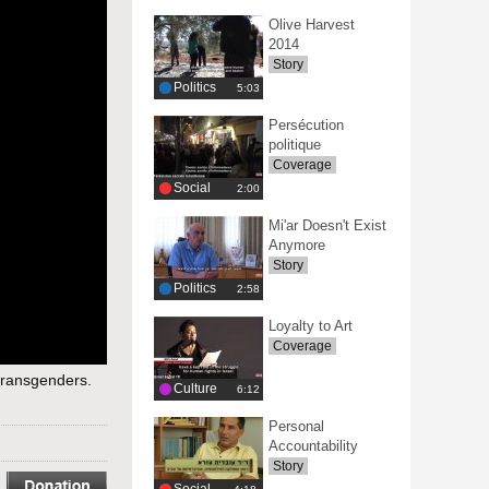
Olive Harvest
2014
Story
Politics
‎5:03
Persécution
politique
Coverage
Social
‎2:00
Mi'ar Doesn't Exist
Anymore
Story
Politics
‎2:58
Loyalty to Art
Coverage
 transgenders.
Culture
‎6:12
Personal
Accountability
Story