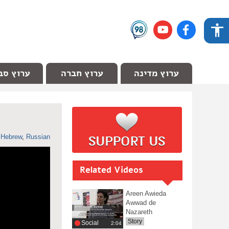
ערוץ מדינה
ערוץ חברה
ערוץ סב
n
Hebrew
,
Russian
Related Videos
Areen Awieda
Awwad de
Nazareth
Story
Social
‎2:04