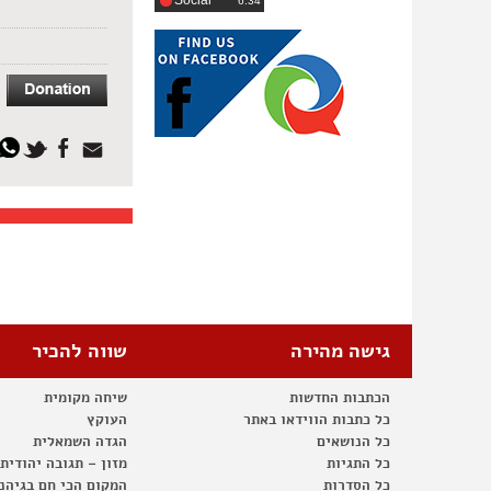
Social
‎6:34
גישה מהירה
שווה להכיר
הכתבות החדשות
שיחה מקומית
כל כתבות הווידאו באתר
העוקץ
כל הנושאים
הגדה השמאלית
כל התגיות
מזון – תגובה יהודית
כל הסדרות
המקום הכי חם בגיהנ