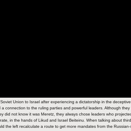
viet Union to Israel after experiencing a dictatorship in the deceptive 
ded a connection to the ruling parties and powerful leaders. Although the
hey did not know it was Meretz, they always chose leaders who project
rate, in the hands of Likud and Israel Beiteinu. When talking about third
should the left recalculate a route to get more mandates from the Russian