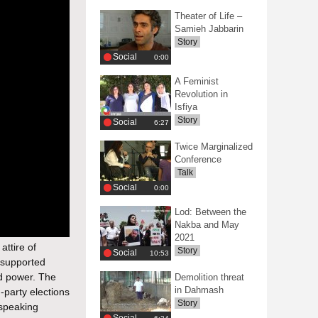
Theater of Life –
Samieh Jabbarin
Story
Social
0:00
A Feminist
Revolution in
Isfiya
Story
Social
‎6:27
Twice Marginalized
Conference
Talk
Social
0:00
Lod: Between the
Nakba and May
2021
attire of
Story
Social
‎10:53
y supported
ed power. The
Demolition threat
in Dahmash
-party elections
Story
-speaking