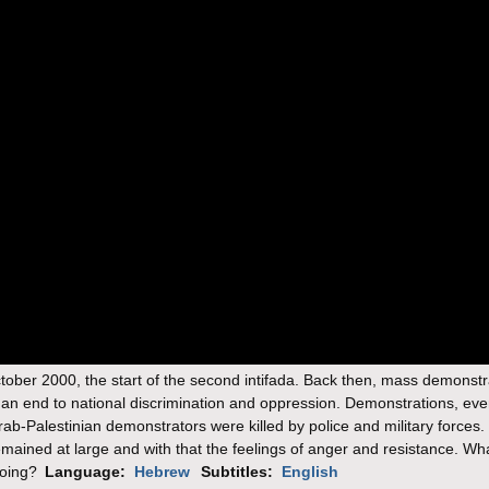
tober 2000, the start of the second intifada. Back then, mass demonstr
g an end to national discrimination and oppression. Demonstrations, eve
b-Palestinian demonstrators were killed by police and military forces.
remained at large and with that the feelings of anger and resistance. Wh
going?
Language:
Hebrew
Subtitles:
English