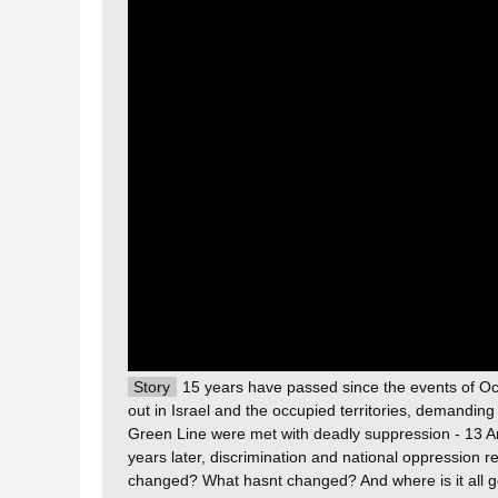
Story
15 years have passed since the events of Oc
out in Israel and the occupied territories, demandin
Green Line were met with deadly suppression - 13 Ara
years later, discrimination and national oppression 
changed? What hasnt changed? And where is it all 