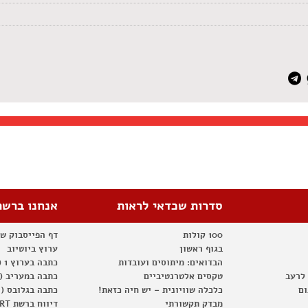
סדרות שכדאי לראות
אנחנו ברשת
100 קולות
דף הפייסבוק ש
בגוף ראשון
ערוץ ביוטיוב
הבדואים: מיתוסים ועובדות
כתבה בערוץ 1 (2012)
 לרעב
טקסים אלטרנטיביים
כתבה במעריב (2012)
ום
כלכלה שוויונית – יש חיה כזאת!
כתבה בגלובס (2012)
מבדק תקשורתי
דיווח ברשת RT