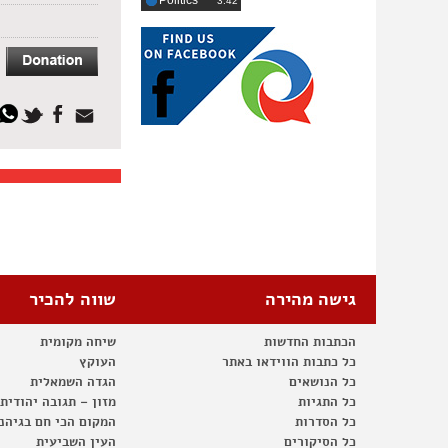
Politics
‎3:42
גישה מהירה
שווה להכיר
הכתבות החדשות
שיחה מקומית
כל כתבות הווידאו באתר
העוקץ
כל הנושאים
הגדה השמאלית
כל התגיות
מזון – תגובה יהודית
כל הסדרות
המקום הכי חם בגיהנ
כל הסיקורים
העין השביעית