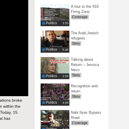
A tour to the 918
Firing Zone
Coverage
Politics
‎3:55
The Arab-Jewish
refugees
Story
Politics
‎5:46
Talking about
Return – Jessica
Nevo
Story
Politics
‎2:56
Recognition and
return
Story
ations broke
Politics
‎4:08
n within the
 Today, 15
Nabi Ilyas Bypass
Road
at has
Coverage