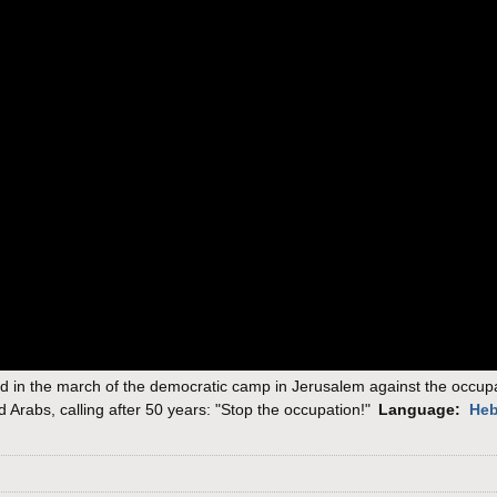
d in the march of the democratic camp in Jerusalem against the occupa
rabs, calling after 50 years: "Stop the occupation!"
Language:
He