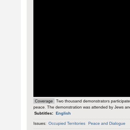
Coverage
Two thousand demonstrators participate
peace. The demonstration was attended by Jews and A
Subtitles:
English
Issues:
Occupied Territories
Peace and Dialogue