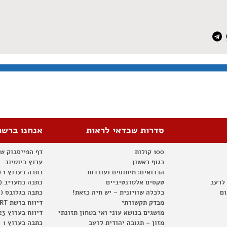
סדרות שכדאי לראות
אנחנו ברשת
100 קולות
דף הפייסבוק ש
בגוף ראשון
ערוץ ביוטיוב
הבדואים: מיתוסים ועובדות
כתבה בערוץ 1 (2012)
 לרעב
טקסים אלטרנטיביים
כתבה במעריב (2012)
ום
כלכלה שוויונית – יש חיה כזאת!
כתבה בגלובס (2012)
מבדק תקשורתי
דיווח ברשת RT
מושגים בנושא עוני ואי בטחון תזונתי
דיווח בערוץ 23
מזון – תגובה יהודית לרעב
כתבה בערוץ 1