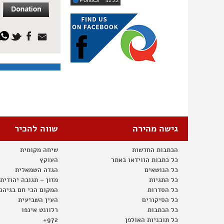
Politics
‎42:22
גישה מהירה
שווה להכיר
הכתבות החדשות
שיחה מקומית
כל כתבות הווידאו באתר
העוקץ
כל הנושאים
הגדה השמאלית
כל התגיות
מזון – תגובה יהודית
כל הסדרות
המקום הכי חם בגיהנ
כל הסיקורים
העין השביעית
כל הכתבות
רלוונט אינפו
כל תוכניות האולפן
972+