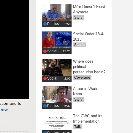
Mi'ar Doesn't Exist
Anymore
Story
Politics
‎2:58
Social Order 18-4-
2013
Studio
Social
‎12:23
Where does
political
persecution begin?
Coverage
Social
‎2:00
A tour in Wadi
Kana
Story
tion and for
Politics
‎5:32
brew
The CWC and its
Implementation
Talk