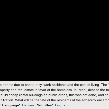
he streets due to bankruptcy, work accidents and the cost of living. The "
perty and real estate in favor of the homeless. In Israel, despite the 
to build cheap rental buildings on public areas, this was not done, and ca
litation. What will be the fate of the residents of the Arlozorov encam
?
Language:
Hebrew
Subtitles:
English