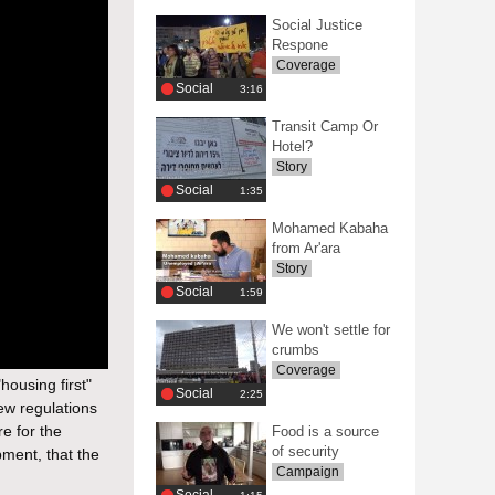
Social Justice
Respone
Coverage
Social
‎3:16
Transit Camp Or
Hotel?
Story
Social
‎1:35
Mohamed Kabaha
from Ar'ara
Story
Social
‎1:59
We won't settle for
crumbs
Coverage
housing first"
Social
‎2:25
new regulations
re for the
Food is a source
of security
pment, that the
Campaign