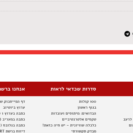
סדרות שכדאי לראות
אנחנו ברשת
100 קולות
דף הפייסבוק ש
בגוף ראשון
ערוץ ביוטיוב
הבדואים: מיתוסים ועובדות
כתבה בערוץ 1 (2012)
 לרעב
טקסים אלטרנטיביים
כתבה במעריב (2012)
ום
כלכלה שוויונית – יש חיה כזאת!
כתבה בגלובס (2012)
מבדק תקשורתי
דיווח ברשת RT