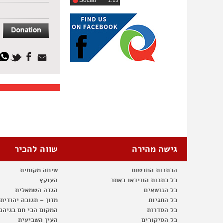
Social
‎1:15
גישה מהירה
שווה להכיר
הכתבות החדשות
שיחה מקומית
כל כתבות הווידאו באתר
העוקץ
כל הנושאים
הגדה השמאלית
כל התגיות
מזון – תגובה יהודית
כל הסדרות
המקום הכי חם בגיהנ
כל הסיקורים
העין השביעית