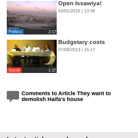
Open Issawiya!
ההגדרות
03/01/2016 | 13:38
Politics
‎2:17
Budgetary costs
07/08/2013 | 15:17
Social
‎1:37
Comments to Article They want to
demolish Haifa's house