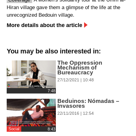
Hiran village gave them a glimpse of the life at the
spellcheck
unrecognized Bedouin village.
גופן קריא
More details about the article
ניגודיות צבעים
You may be also interested in:
brightness_low
brightness_high
ניגודיות בהירה
ניגודיות כהה
The Oppression
Mechanism of
Bureaucracy
27/12/2021 | 10:48
קישורים
‎7:48
font_download
format_underlined
Beduinos: Nómadas –
קו תחתי לקישורים
סימון קישורים
Invasores
22/11/2016 | 12:54
flag
cached
איפוס
השארת
Social
‎8:43
כל
משוב