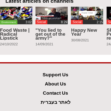
Latest articles on channels
Social
Social
S
Environment
Food Waste |
"You lied to
Happy New
S
Radical
get out of the
Year
Pe
Lipstick
army?"
r
30/08/2021
24/10/2022
14/09/2021
24
Support Us
About Us
Contact Us
לאתר בעברית