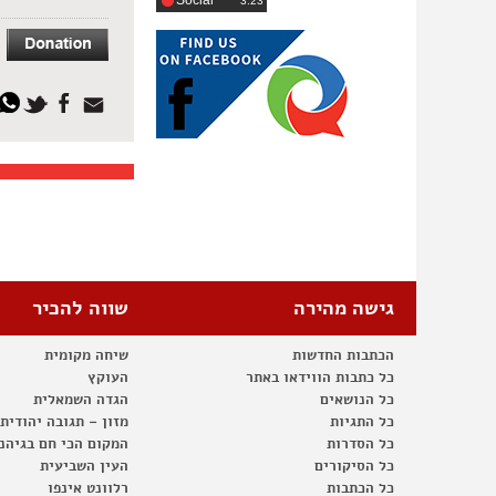
Social
‎3:23
גישה מהירה
שווה להכיר
הכתבות החדשות
שיחה מקומית
כל כתבות הווידאו באתר
העוקץ
כל הנושאים
הגדה השמאלית
כל התגיות
מזון – תגובה יהודית
כל הסדרות
המקום הכי חם בגיהנ
כל הסיקורים
העין השביעית
כל הכתבות
רלוונט אינפו