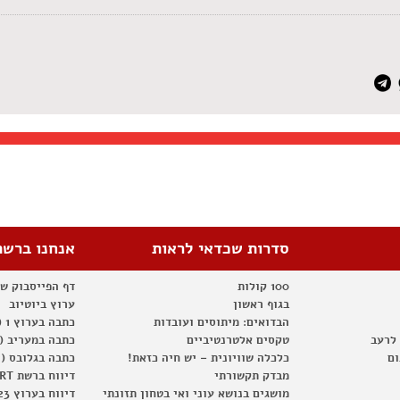
סדרות שכדאי לראות
אנחנו ברשת
100 קולות
דף הפייסבוק ש
בגוף ראשון
ערוץ ביוטיוב
הבדואים: מיתוסים ועובדות
כתבה בערוץ 1 (2012)
 לרעב
טקסים אלטרנטיביים
כתבה במעריב (2012)
ום
כלכלה שוויונית – יש חיה כזאת!
כתבה בגלובס (2012)
מבדק תקשורתי
דיווח ברשת RT
מושגים בנושא עוני ואי בטחון תזונתי
דיווח בערוץ 23