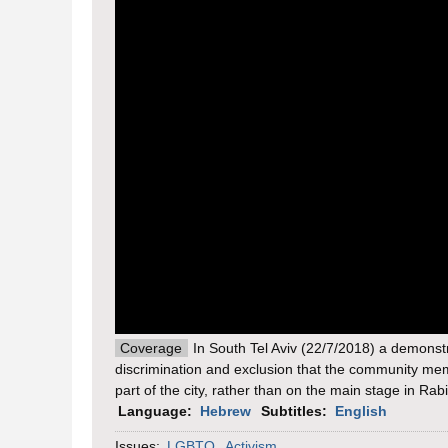
Coverage
In South Tel Aviv (22/7/2018) a demonst
discrimination and exclusion that the community mem
part of the city, rather than on the main stage in R
Language:
Hebrew
Subtitles:
English
Issues:
LGBTQ
Activism