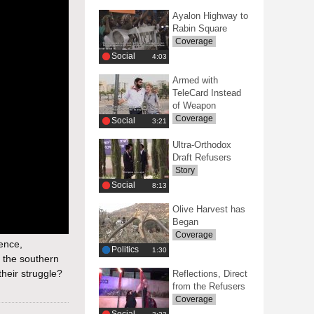
Ayalon Highway to
Rabin Square
Coverage
Social
‎4:03
Armed with
TeleCard Instead
of Weapon
Coverage
Social
‎3:21
Ultra-Orthodox
Draft Refusers
Story
Social
‎8:13
Olive Harvest has
Began
Coverage
ence,
Politics
‎1:30
n the southern
their struggle?
Reflections, Direct
from the Refusers
Coverage