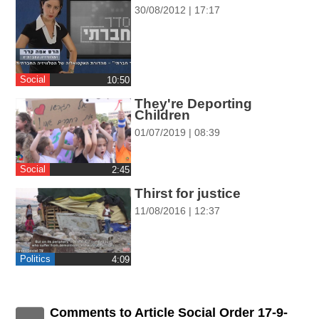
ההגדרות
30/08/2012 | 17:17
Social
‎10:50
They're Deporting
Children
01/07/2019 | 08:39
Social
‎2:45
Thirst for justice
11/08/2016 | 12:37
Politics
‎4:09
Comments to Article Social Order 17-9-