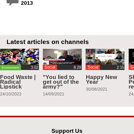
2013
Latest articles on channels
Social
Social
S
Environment
Food Waste |
"You lied to
Happy New
S
Radical
get out of the
Year
Pe
Lipstick
army?"
r
30/08/2021
24/10/2022
14/09/2021
24
Support Us