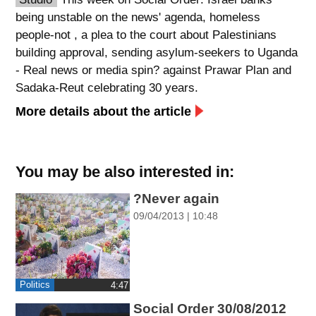
being unstable on the news' agenda, homeless
spellcheck
people-not , a plea to the court about Palestinians
גופן קריא
building approval, sending asylum-seekers to Uganda
- Real news or media spin? against Prawar Plan and
Sadaka-Reut celebrating 30 years.
ניגודיות צבעים
More details about the article
brightness_low
brightness_high
ניגודיות בהירה
ניגודיות כהה
You may be also interested in:
קישורים
?Never again
09/04/2013 | 10:48
font_download
format_underlined
קו תחתי לקישורים
סימון קישורים
flag
cached
Politics
‎4:47
איפוס
השארת
כל
משוב
Social Order 30/08/2012